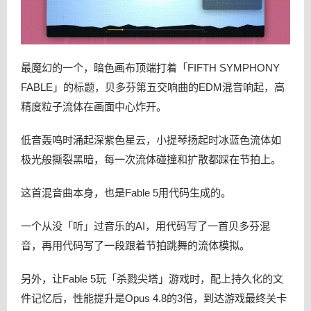
最魔幻的一个，暗色画布顶端打着「FIFTH SYMPHONY
FABLE」的标题，贝多芬第五交响曲的EDM混音响起，高
精度粒子流体在画面中心炸开。
低音轰鸣时涌起深紫色星云，小提琴扬起时冰蓝色流体如
极光般撕裂黑暗，每一次流体碰撞和扩散都踩在节拍上。
这首混音曲本身，也是Fable 5用代码生成的。
一个从没「听」过音乐的AI，用代码写了一首贝多芬混
音，再用代码写了一段跟着节拍跳舞的流体模拟。
另外，让Fable 5玩「杀戮尖塔」游戏时，配上持久化的文
件记忆后，性能提升是Opus 4.8的3倍，到达游戏最终关卡