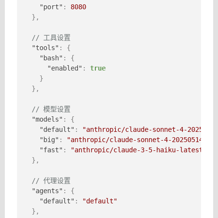
"port"
:
8080
}
,
// 工具设置
"tools"
:
{
"bash"
:
{
"enabled"
:
true
}
}
,
// 模型设置
"models"
:
{
"default"
:
"anthropic/claude-sonnet-4-2025051
"big"
:
"anthropic/claude-sonnet-4-20250514"
,
"fast"
:
"anthropic/claude-3-5-haiku-latest"
}
,
// 代理设置
"agents"
:
{
"default"
:
"default"
}
,