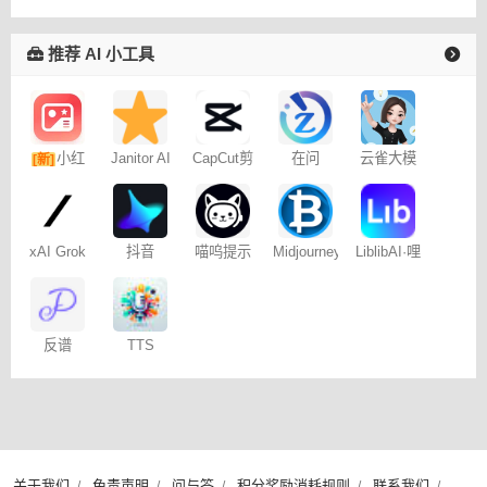
推荐 AI 小工具
小红
Janitor AI
CapCut剪
在问
云雀大模
[新]
角色扮演
映专业版
型
书图文笔
聊天
记
xAI Grok
抖音
喵呜提示
Midjourney
LiblibAI·哩
Dreamina
词助手
提示词
布哩布AI
– 免费
（咒语）
生成器
反谱
TTS
Online
关于我们
免责声明
问与答
积分奖励消耗规则
联系我们
/
/
/
/
/