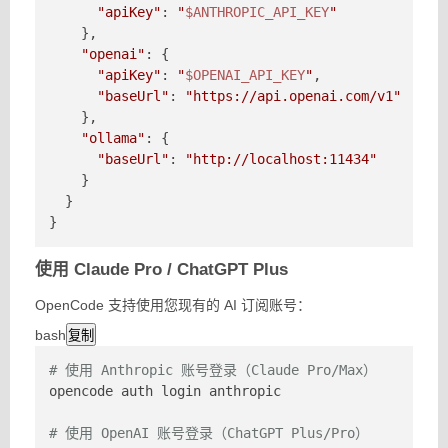
"apiKey"
: 
"
$ANTHROPIC_API_KEY
"
    },

"openai"
: {

"apiKey"
: 
"
$OPENAI_API_KEY
"
,

"baseUrl"
: 
"https://api.openai.com/v1"
    },

"ollama"
: {

"baseUrl"
: 
"http://localhost:11434"
    }

  }

}
使用 Claude Pro / ChatGPT Plus
OpenCode 支持使用您现有的 AI 订阅账号：
bash
复制
# 使用 Anthropic 账号登录（Claude Pro/Max）
opencode auth login anthropic

# 使用 OpenAI 账号登录（ChatGPT Plus/Pro）