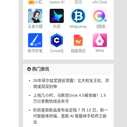
小红
Janitor AI
在问
xAI Grok
[新]
角色扮演
书图文笔
聊天
记
云雀大模
抖音
Midjourney
【图查
型
Dreamina
提示词
查】图片
– 免费
（咒语）
版权查询
生成器
神器
Write
新华妙笔
Civitai社
超级简历
Wise网文
AI
区 – C站
WonderCV
小说写作
热门资讯
26年菲尔兹奖提前泄露！北大校友王虹、邓
煜或双双封神
上线几小时，马斯克Grok 4.5被攻破！1.5
万亿参数防线全失守
阶跃星辰新品发布会定档 7 月 13 日，新一
代智能体终端、首款 AI 智能体手机呼之欲
出