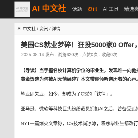
AI 中文社
话题
资讯
AI 工具
精选
AI 中文社
/
资讯
/
详情
美国CS就业梦碎！狂投5000家0 Off
2025-08-14 发布
浏览620次
点赞0次
收藏0次
·
·
·
【导读】当手握名校计算机学位的毕业生，发现唯一向他
黄金饭碗为何被AI无情砸碎？本文带你倾听亲历者的心声
毕业即失业，如今，却成为了CS的「铁律」。
亚马逊、微软等科技巨头纷纷裁员拥抱AI之后，曾备受追
NYT一篇爆火文章称，CS技术岗凉凉，程序毕业生都改