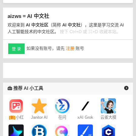
aizws = AI 中文社
欢迎来到
AI 中文社区
（简称
AI 中文社
），这里是学习交流 AI
人工智能技术的中文社区。
按下 Ctrl+D 或 ⌘+D 收藏本站。
如果没有账号，请先
注册
账号
登 录
推荐 AI 小工具
小红
Janitor AI
在问
xAI Grok
云雀大模
[新]
角色扮演
型
书图文笔
聊天
记