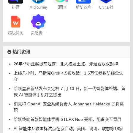
抖音
Midjourney
【图查
新华妙笔
Civitai社
Dreamina
提示词
查】图片
AI
区 – C站
– 免费
（咒语）
版权查询
生成器
神器
超级简历
灵感狮 –
WonderCV
免费AI创
作
热门资讯
26年菲尔兹奖提前泄露！北大校友王虹、邓煜或双双封神
上线几小时，马斯克Grok 4.5被攻破！1.5万亿参数防线全失
守
阶跃星辰新品发布会定档 7 月 13 日，新一代智能体终端、首
款 AI 智能体手机呼之欲出
消息称 OpenAI 安全系统负责人 Johannes Heidecke 即将离
职
阶跃终端首款智能体手机 STEPX Neo 亮相，配备交互背屏
AI 智能体互联国标试点在京启动，美团、滴滴、联想等18家