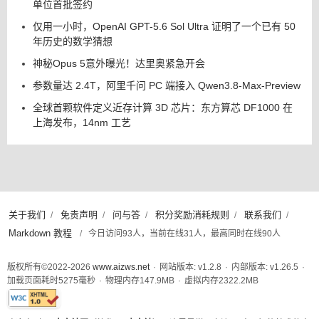
单位首批签约
仅用一小时，OpenAI GPT-5.6 Sol Ultra 证明了一个已有 50
年历史的数学猜想
神秘Opus 5意外曝光！达里奥紧急开会
参数量达 2.4T，阿里千问 PC 端接入 Qwen3.8-Max-Preview
全球首颗软件定义近存计算 3D 芯片：东方算芯 DF1000 在
上海发布，14nm 工艺
关于我们
免责声明
问与答
积分奖励消耗规则
联系我们
/
/
/
/
/
Markdown 教程
/
今日访问93人，当前在线31人，最高同时在线90人
版权所有©2022-2026
www.aizws.net
·
网站版本: v1.2.8
·
内部版本: v1.26.5
·
加载页面耗时
5275
毫秒
·
物理内存
147.9
MB
·
虚拟内存
2322.2
MB
此页面已通过W3C XHTML 1.0 Strict标准验证