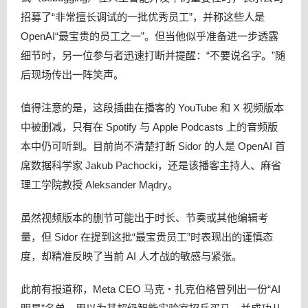
招募了“非常擅长调试的一批优秀员工”，并称这些人是
OpenAI“最宝贵的员工之一”。但当他似乎准备进一步透露
细节时，另一位参与者迅速打断并提醒：“不要说名字。”随
后现场传出一阵笑声。
值得注意的是，这段插曲在播客的 YouTube 和 X 视频版本
中被删减，只有在 Spotify 与 Apple Podcasts 上的音频版
本中仍可听到。目前尚不清楚打断 Sidor 的人是 OpenAI 首
席数据科学家 Jakub Pachocki，还是该播客主持人、麻省
理工学院教授 Aleksander Mądry。
虽然视频版本的删节可能出于时长、节奏或其他编辑考
量，但 Sidor 在提到这批“最宝贵员工”时表现出的谨慎态
度，却精准反映了当前 AI 人才战的敏感与紧张。
此前有报道称，Meta CEO 马克・扎克伯格曾列出一份“AI