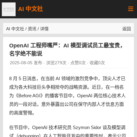
AI 中文社
AI 中文社
/
资讯
/
详情
返回
OpenAI 工程师嘴严：AI 模型调试员工最宝贵，
名字绝不能说
2025-08-05 发布
浏览279次
点赞0次
收藏0次
·
·
·
8 月 5 日消息，在当前 AI 领域的激烈竞争中，顶尖人才已
成为各大科技巨头争相抢夺的战略资源。近日，在一档名
为《Before AGI》的播客节目中，OpenAI 两位核心技术人
员的一段对话，意外暴露出公司在保守内部人才信息方面
的高度警惕。
在节目中，OpenAI 技术研究员 Szymon Sidor 谈及模型调
试（debugging）在人工智能开发中的重要性时，表示公司