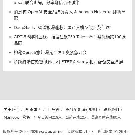
马斯克 SpaceXAI 首个编程智能体模型 Grok 4.5 发布：与 C
ursor 联合训练，效率翻倍价格减半
消息称 OpenAI 安全系统负责人 Johannes Heidecke 即将离
职
DeepSeek、智谱被曝造芯，国产大模型绕开英伟达！
GPT-5.6即将上线，推理狂飙750 Tokens/s！疑似横跨100张
晶圆
神秘Opus 5意外曝光！达里奥紧急开会
阶跃终端首款智能体手机 STEPX Neo 亮相，配备交互背屏
关于我们
免责声明
问与答
积分奖励消耗规则
联系我们
/
/
/
/
/
Markdown 教程
/
今日访问218人，当前在线12人，最高同时在线90人
版权所有©2022-2026
www.aizws.net
·
网站版本: v1.2.8
·
内部版本: v1.26.4
·