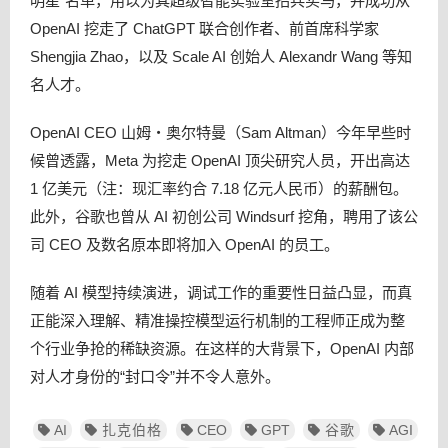
明星”名单，用以为其超级智能实验室招兵买马，并成功从
OpenAI 挖走了 ChatGPT 联合创作者、前首席科学家
Shengjia Zhao，以及 Scale AI 创始人 Alexandr Wang 等知
名人才。
OpenAI CEO 山姆・奥尔特曼（Sam Altman）今年早些时
候曾透露，Meta 为挖走 OpenAI 顶尖研究人员，开出高达
1 亿美元（注：现汇率约合 7.18 亿元人民币）的薪酬包。
此外，谷歌也曾从 AI 初创公司 Windsurf 挖角，聘用了该公
司 CEO 及数名原本即将加入 OpenAI 的员工。
随着 AI 模型持续演进，调试工作的重要性日益凸显，而真
正能深入理解、精准操控模型运行机制的工程师正成为整
个行业争抢的稀缺资源。在这样的大背景下，OpenAI 内部
对人才身份的“封口令”并不令人意外。
AI
扎克伯格
CEO
GPT
谷歌
AGI