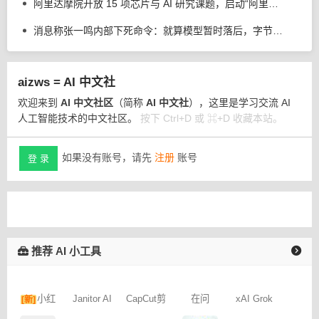
阿里达摩院开放 15 项芯片与 AI 研究课题，启动“阿里星”顶尖人才招募
消息称张一鸣内部下死命令：就算模型暂时落后，字节跳动也不会依赖 AI 蒸馏技术
aizws = AI 中文社
欢迎来到
AI 中文社区
（简称
AI 中文社
），这里是学习交流 AI
人工智能技术的中文社区。
按下 Ctrl+D 或 ⌘+D 收藏本站。
如果没有账号，请先
注册
账号
登 录
推荐 AI 小工具