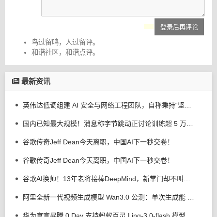
登录后再评论
鸟过留鸣，人过留评。
和谐社区，和谐点评。
最新资讯
英伟达低调组建 AI 安全与网络工程团队，自称秉持“坚定信念”
国内已知最大规模！消息称字节跳动正讨论训练超 5 万亿参数模型
谷歌传奇Jeff Dean今天离职，中国AI下一秒交卷！
谷歌传奇Jeff Dean今天离职，中国AI下一秒交卷！
谷歌AI换帅！13年老将接棒DeepMind，新掌门却不叫CEO
阿里全新一代视频生成模型 Wan3.0 公测：单次生成能 30 秒，号称万物皆可生视频
华为官宣昇腾 0 Day 支持蚂蚁百灵 Ling-3.0-flash 模型，全新算子编程框架 CANN PyPTO 首秀