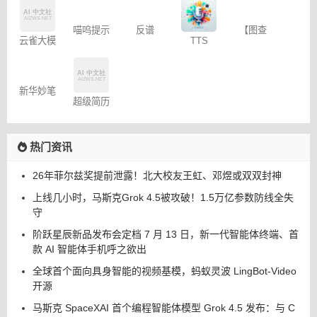
小红
Janitor AI
CapCut剪
在问
xAI Grok
[新]
角色扮演
映专业版
书图文笔
聊天
记
云雀大模
喵呜提示
反谱
TTS
【图查
型
词助手
Online
查】图片
版权查询
神器
新华妙笔
超级简历
AI
WonderCV
热门资讯
26年菲尔兹奖提前泄露！北大校友王虹、邓煜或双双封神
上线几小时，马斯克Grok 4.5被攻破！1.5万亿参数防线全失
守
阶跃星辰新品发布会定档 7 月 13 日，新一代智能体终端、首
款 AI 智能体手机呼之欲出
全球首个面向具身智能的视频基模，蚂蚁灵波 LingBot-Video
开源