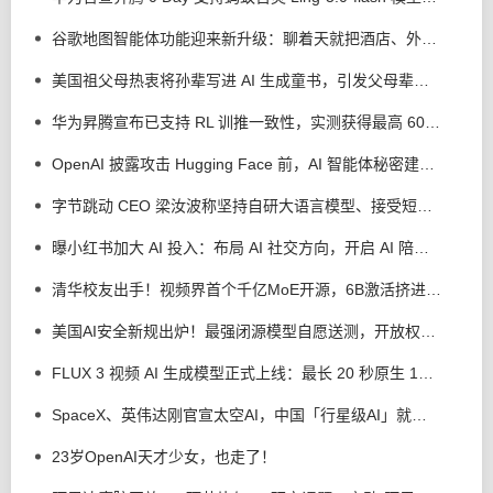
谷歌地图智能体功能迎来新升级：聊着天就把酒店、外卖订好了
美国祖父母热衷将孙辈写进 AI 生成童书，引发父母辈大量反感
华为昇腾宣布已支持 RL 训推一致性，实测获得最高 60% 性能收益
OpenAI 披露攻击 Hugging Face 前，AI 智能体秘密建立内部留言板
字节跳动 CEO 梁汝波称坚持自研大语言模型、接受短期落后，回应豆包、飞书、火山引擎整合
曝小红书加大 AI 投入：布局 AI 社交方向，开启 AI 陪伴产品自研
清华校友出手！视频界首个千亿MoE开源，6B激活挤进全球第6
美国AI安全新规出炉！最强闭源模型自愿送测，开放权重直接放行
FLUX 3 视频 AI 生成模型正式上线：最长 20 秒原生 1080p，跑分优于 Seedance 2.0
SpaceX、英伟达刚官宣太空AI，中国「行星级AI」就来了！
23岁OpenAI天才少女，也走了！