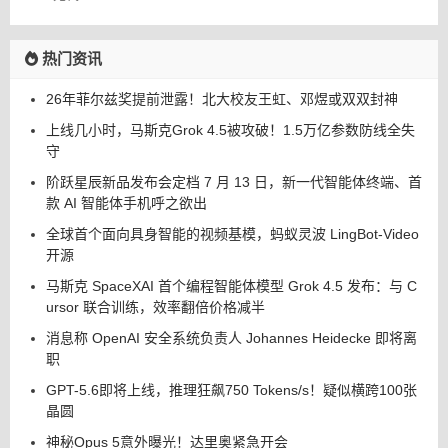
Wise网文
码开发平
小说写作
台
热门资讯
26年菲尔兹奖提前泄露！北大校友王虹、邓煜或双双封神
上线几小时，马斯克Grok 4.5被攻破！1.5万亿参数防线全失
守
阶跃星辰新品发布会定档 7 月 13 日，新一代智能体终端、首
款 AI 智能体手机呼之欲出
全球首个面向具身智能的视频基模，蚂蚁灵波 LingBot-Video
开源
马斯克 SpaceXAI 首个编程智能体模型 Grok 4.5 发布：与 C
ursor 联合训练，效率翻倍价格减半
消息称 OpenAI 安全系统负责人 Johannes Heidecke 即将离
职
GPT-5.6即将上线，推理狂飙750 Tokens/s！疑似横跨100张
晶圆
神秘Opus 5意外曝光！达里奥紧急开会