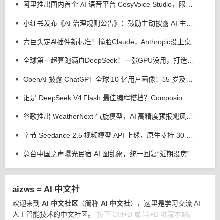
阿里推出国内首个 AI 语音平台 CosyVoice Studio，限时免费体验
小红书发布《AI 治理规则公告》：鼓励主动披露 AI 生成，反对 AI 洗稿、合成他人声音、捏造新闻
六巨头定AI插件新标准！撞脸Claude，Anthropic没上桌
全球第一超算跑满血DeepSeek！一张GPU没用，打造超智融合「Token工厂」
OpenAI 披露 ChatGPT 全球 10 亿用户画像：35 岁及以上用户用量上升
谁是 DeepSeek V4 Flash 最佳编程搭档？Composio 测试 Codex 等 4 个 AI 工具
谷歌推出 WeatherNext 气旋模型，AI 高精度预报飓风平均提前 24 小时
字节 Seedance 2.5 视频模型 API 上线，原生支持 30 秒视频直出
总台中国之声曝光民宿 AI 图乱象，统一回复“近期没房”、推荐其他房源
aizws = AI 中文社
欢迎来到
AI 中文社区
（简称
AI 中文社
），这里是学习交流 AI
人工智能技术的中文社区。
按下 Ctrl+D 或 ⌘+D 收藏本站。