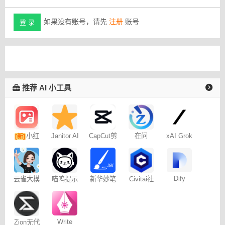
如果没有账号，请先
注册
账号
登 录
推荐 AI 小工具
小红
Janitor AI
CapCut剪
在问
xAI Grok
[新]
角色扮演
映专业版
书图文笔
聊天
记
Dify
云雀大模
喵呜提示
新华妙笔
Civitai社
型
词助手
AI
区 – C站
Write
Zion无代