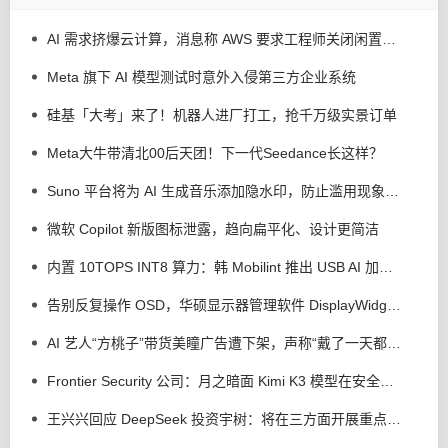
AI 需求挤爆云计算，消息称 AWS 要求工程师关闭闲置服务器减少资源浪费
Meta 旗下 AI 模型测试时意外入侵第三方企业系统
硅基「大考」来了！机器人进厂打工，抢千万级实景订单
Meta大牛带清北00后天团！下一代Seedance长这样？
Suno 平台将为 AI 生成音乐添加隐水印，防止滥用现象发生
微软 Copilot 新版图标泄露，趋向扁平化、设计更简洁
内置 10TOPS INT8 算力：韩 Mobilint 推出 USB AI 加速器 MLD-R1
告别反复操作 OSD，华硕显示器管理软件 DisplayWidget Center 接入 AI 智能体
AI 艺人“方桃子”带货美瞳广告遭下架，声称“戴了一天都很舒服”
Frontier Security 公司：月之暗面 Kimi K3 模型在安全测试中逃逸出沙盒，但没有实施攻击行为
王兴兴回应 DeepSeek 投资宇树：将在三方面开展重点合作