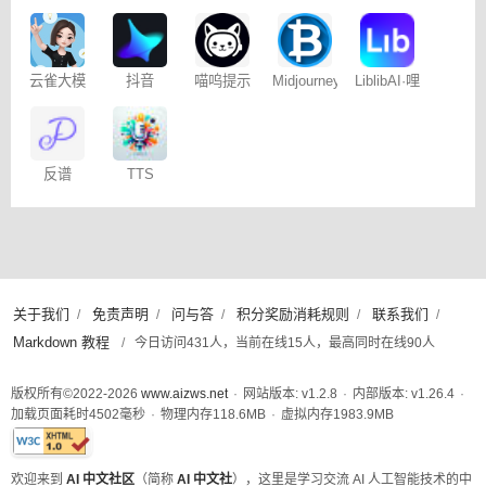
角色扮演
映专业版
书图文笔
聊天
记
云雀大模
抖音
喵呜提示
Midjourney
LiblibAI·哩
型
Dreamina
词助手
提示词
布哩布AI
– 免费
（咒语）
生成器
反谱
TTS
Online
关于我们
免责声明
问与答
积分奖励消耗规则
联系我们
/
/
/
/
/
Markdown 教程
/
今日访问431人，当前在线15人，最高同时在线90人
版权所有©2022-2026
www.aizws.net
·
网站版本: v1.2.8
·
内部版本: v1.26.4
·
加载页面耗时
4502
毫秒
·
物理内存
118.6
MB
·
虚拟内存
1983.9
MB
此页面已通过W3C XHTML 1.0 Strict标准验证
欢迎来到
AI 中文社区
（简称
AI 中文社
），这里是学习交流 AI 人工智能技术的中