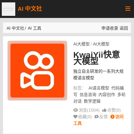
AI 中文社
AI 中文社
/
AI 工具
申请收录
返回
AI大模型
/
AI大模型
KwaiYii快意
大模型
独立自主研发的一系列大规
模语言模型
标签：
AI语言模型
代码编
写
信息咨询
内容创作
多轮
对话
数学逻辑
浏览(1504)
点赞(
0
)
收藏(
0
)
反馈
访问
工具