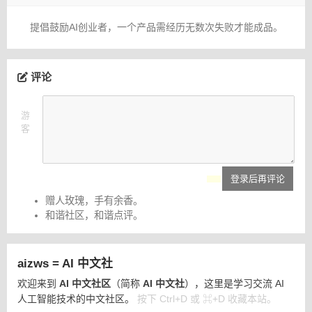
提倡鼓励AI创业者，一个产品需经历无数次失败才能成品。
评论
游
客
登录后再评论
赠人玫瑰，手有余香。
和谐社区，和谐点评。
aizws = AI 中文社
欢迎来到
AI 中文社区
（简称
AI 中文社
），这里是学习交流 AI
人工智能技术的中文社区。
按下 Ctrl+D 或 ⌘+D 收藏本站。