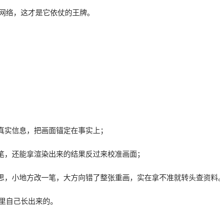
交网络，这才是它依仗的王牌。
真实信息，把画面锚定在事实上；
笔，还能拿渲染出来的结果反过来校准画面；
思，小地方改一笔，大方向错了整张重画，实在拿不准就转头查资料
习里自己长出来的。