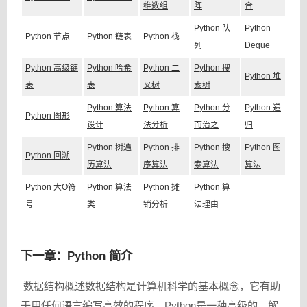
维数组
阵
合
Python 队
Python
Python 节点
Python 链表
Python 栈
列
Deque
Python 高级链
Python 哈希
Python 二
Python 搜
Python 堆
表
表
叉树
索树
Python 算法
Python 算
Python 分
Python 递
Python 图形
设计
法分析
而治之
归
Python 树遍
Python 排
Python 搜
Python 图
Python 回溯
历算法
序算法
索算法
算法
Python 大O符
Python 算法
Python 摊
Python 算
号
类
销分析
法理由
下一章：Python 简介
数据结构概述数据结构是计算机科学的基本概念，它有助
于用任何语言编写高效的程序。Python是一种高级的，解