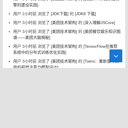
擎的建设实践]
用户 2小时前 浏览了
[JDK下载]
的
[JDK8 下载]
用户 3小时前 浏览了
[美团技术架构]
的
[深入理解JSCore]
用户 3小时前 浏览了
[美团技术架构]
的
[美团餐饮娱乐知识图
谱——美团大脑揭秘]
用户 3小时前 浏览了
[美团技术架构]
的
[TensorFlow在推荐
系统中的分布式训练优化实践]
用户 3小时前 浏览了
[美团技术架构]
的
[Twins：重新思考高
效的视觉注意力模型设计]
推荐 AI 小工具
小红
Janitor AI
CapCut剪
云雀大模
喵呜提示
[新]
角色扮演
映专业版
型
词助手
书图文笔
聊天
记