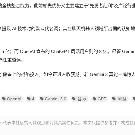
谷歌的全栈整合能力，此前领先优势又主要建立于“先发者红利”及广泛行
公众提及 AI 技术时的默认代名词；其在聊天机器人领域所占据的认知
；而 OpenAI 宣布的 ChatGPT 周活用户则约 8 亿。尽管 Gemin
仍任重道远。
备上的战略投入，如今正进入收获期。若 Gemini 3 真能一鸣惊
OpenAI
4
Gemini 3.0
谷歌
GPT
测试
不代表本社区赞同其观点和对其真实性负责，本文只提供参考并不构成任