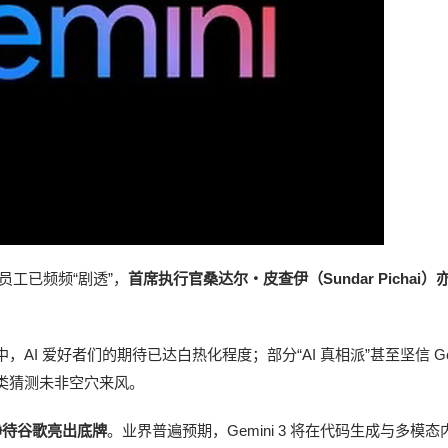
部员工已频频“剧透”，
首席执行官桑达尔・皮查伊（Sundar Pichai）
社群中，AI 爱好者们的期待已达白热化程度；部分“AI 真相派”甚至坚信 Gem
类猜测未非空穴来风。
，静待谷歌亮出底牌
。业界普遍预期，Gemini 3 将在代码生成与多模态