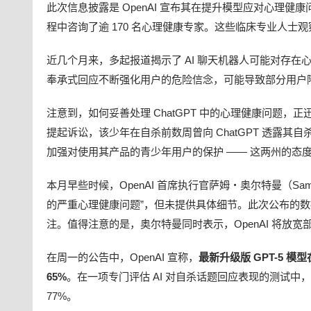
此次信息披露是 OpenAI 宣布其在提升模型应对心理健康
程中咨询了逾 170 名心理健康专家。这些临床专业人士观
近几个月来，多起报道揭示了 AI 聊天机器人可能对存在
奉承式回应不断强化用户的危险信念，可能导致部分用户
注意到，如何妥善处理 ChatGPT 中的心理健康问题，正迅
提起诉讼，该少年在自杀前数周曾向 ChatGPT 透露其
加强对使用其产品的青少年用户的保护 —— 这两州的态
本月早些时候，OpenAI 首席执行官萨姆・奥尔特曼（Sam 
的严重心理健康问题”，但未提供具体细节。此次公布的
注。值得注意的是，奥尔特曼同时表示，OpenAI 将放宽
在周一的公告中，OpenAI 宣称，
最新升级版 GPT-5
65%
。在一项专门评估 AI 对自杀话题回应表现的测试中，
77%。