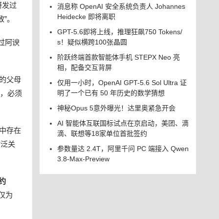
研发过
消息称 OpenAI 安全系统负责人 Johannes
Heidecke 即将离职
致”。
GPT-5.6即将上线，推理狂飙750 Tokens/
过阿谀
s！疑似横跨100张晶圆
阶跃终端首款智能体手机 STEPX Neo 亮
相，配备交互背屏
孩的父母
仅用一小时，OpenAI GPT-5.6 Sol Ultra 证
I，必须
明了一个已有 50 年历史的数学猜想
神秘Opus 5意外曝光！达里奥紧急开会
AI 智能体互联国标试点在京启动，美团、滴
 中存在
滴、联想等18家单位首批签约
广泛关
参数量达 2.4T，阿里千问 PC 端接入 Qwen
3.8-Max-Preview
约
仅为