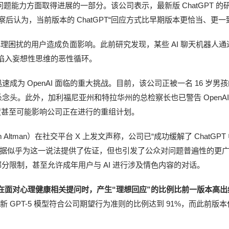
问题能力方面取得进展的一部分。该公司表示，最新版 ChatGPT 的
察后认为，当前版本的 ChatGPT“回应方式比早期版本更恰当、更一
心理困扰的用户造成负面影响。此前研究发现，某些 AI 聊天机器人通
陷入妄想性思维的恶性循环。
速成为 OpenAI 面临的重大挑战。目前，该公司正被一名 16 岁男
自杀念头。此外，加利福尼亚州和特拉华州的总检察长也已警告 OpenA
度甚至可能影响公司正在进行的重组计划。
Altman）在社交平台 X 上发文声称，公司已“成功缓解了 ChatGPT
数据似乎为这一说法提供了佐证，但也引发了公众对问题普遍性的更
部分限制，甚至允许成年用户与 AI 进行涉及情色内容的对话。
 模型在面对心理健康相关提问时，产生“理想回应”的比例比前一版本高出
新 GPT-5 模型符合公司期望行为准则的比例达到 91%，而此前版本