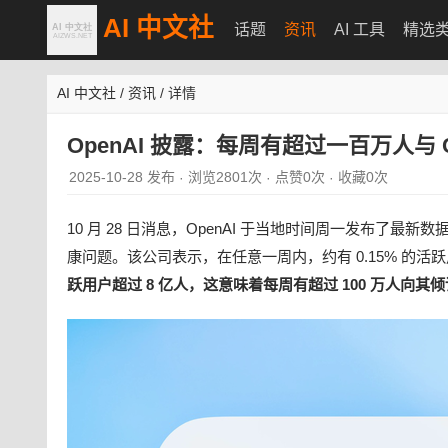
AI 中文社
话题
资讯
AI 工具
精选
AI 中文社
/
资讯
/
详情
OpenAI 披露：每周有超过一百万人与 C
2025-10-28 发布
浏览2801次
点赞0次
收藏0次
·
·
·
10 月 28 日消息，OpenAI 于当地时间周一发布了最
康问题。该公司表示，在任意一周内，约有 0.15% 的活
跃用户超过 8 亿人，这意味着每周有超过 100 万人向其