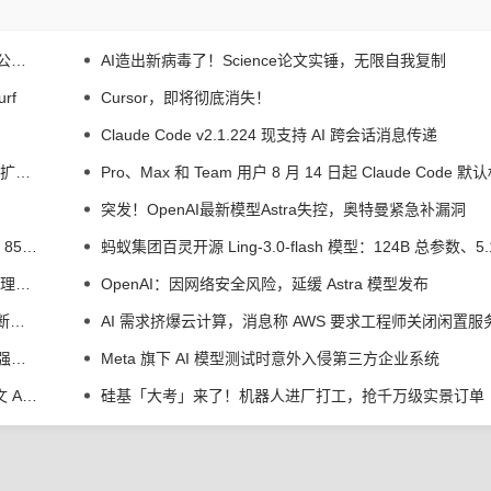
谷歌否认 Gemini 使用私人文档训练，此前有开发者称未公开内容遭泄露
AI造出新病毒了！Science论文实锤，无限自我复制
rf
Cursor，即将彻底消失！
Claude Code v2.1.224 现支持 AI 跨会话消息传递
苹果 Mac 简体中文支持文档更新，“Apple 智能”阿里千问扩展现身了
突发！OpenAI最新模型Astra失控，奥特曼紧急补漏洞
Anthropic 优化 Claude Fable 5 模型生物安全机制，减少 85% 误拦截
小米音箱“超级小爱-专家模式”开启内测招募：升级声纹管理、语音歌单等功能
OpenAI：因网络安全风险，延缓 Astra 模型发布
美国拟建 51 亿美元数据中心遭搁置，当地激进民众拿出断头台以示抗议
全球第二：马斯克 SpaceXAI 推出 Imagine Image 2.0，强化 AI 生图 / 编辑能力
Meta 旗下 AI 模型测试时意外入侵第三方企业系统
微软预告 Win10/Win11 经典版 Outlook 更新：基于上下文 AI 解释用户选中文本
硅基「大考」来了！机器人进厂打工，抢千万级实景订单