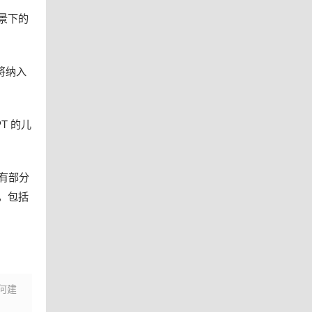
景下的
将纳入
T 的儿
仍有部分
型，包括
何建