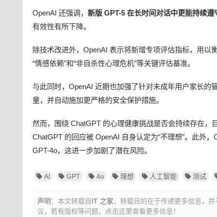
OpenAI 还强调，
新版 GPT-5 在长时间对话中更能持续
有效性有所下降。
除技术改进外，OpenAI 表示将新增专项评估指标，用
“情感依赖”和“非自杀性心理危机”等关键评估基准。
与此同时，OpenAI 近期也加强了针对未成年用户家长的
童，并自动施加更严格的安全保护措施。
然而，围绕 ChatGPT 的心理健康挑战是否会持续存在
ChatGPT 的回应被 OpenAI 自身认定为“不理想”。
GPT-4o，这进一步加剧了潜在风险。
AI
GPT
4o
理想
人工智能
测试
声明
：本文转载自
IT 之家
，转载目的在于传递更多信息，并
议，
若有版权等问题，点击这里查看更多信息！