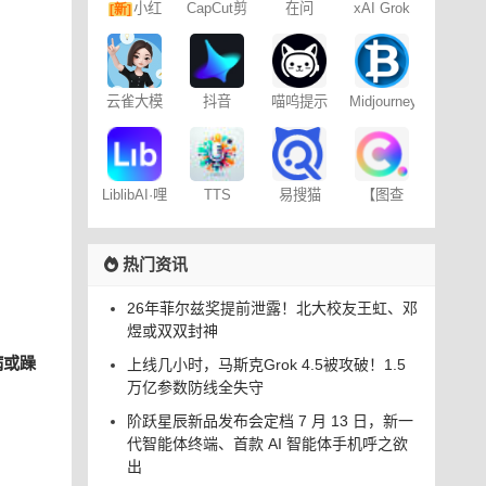
小红
CapCut剪
在问
xAI Grok
[新]
映专业版
书图文笔
记
云雀大模
抖音
喵呜提示
Midjourney
型
Dreamina
词助手
提示词
– 免费
（咒语）
生成器
易搜猫
LiblibAI·哩
TTS
【图查
布哩布AI
Online
查】图片
版权查询
神器
热门资讯
26年菲尔兹奖提前泄露！北大校友王虹、邓
煜或双双封神
病或躁
上线几小时，马斯克Grok 4.5被攻破！1.5
万亿参数防线全失守
阶跃星辰新品发布会定档 7 月 13 日，新一
代智能体终端、首款 AI 智能体手机呼之欲
出