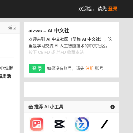
欢迎您，
请先
登录
返回
aizws = AI 中文社
欢迎来到
AI 中文社区
（简称
AI 中文社
），这
里是学习交流 AI 人工智能技术的中文社区。
按下 Ctrl+D 或 ⌘+D 收藏本站。
临心理健
如果没有账号，请先
注册
账号
登 录
 每周活
推荐 AI 小工具