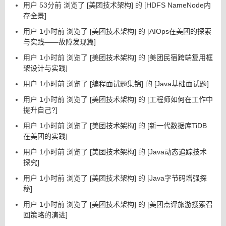
用户 53分前 浏览了
[美团技术架构]
的
[HDFS NameNode内
存全景]
用户 1小时前 浏览了
[美团技术架构]
的
[AIOps在美团的探索
与实践——故障发现篇]
用户 1小时前 浏览了
[美团技术架构]
的
[美团民宿跨端复用框
架设计与实践]
用户 1小时前 浏览了
[编程面试题集锦]
的
[Java基础面试题]
用户 1小时前 浏览了
[美团技术架构]
的
[工程师如何在工作中
提升自己?]
用户 1小时前 浏览了
[美团技术架构]
的
[新一代数据库TiDB
在美团的实践]
用户 1小时前 浏览了
[美团技术架构]
的
[Java动态追踪技术
探究]
用户 1小时前 浏览了
[美团技术架构]
的
[Java字节码增强探
秘]
用户 1小时前 浏览了
[美团技术架构]
的
[美团点评旅游搜索召
回策略的演进]