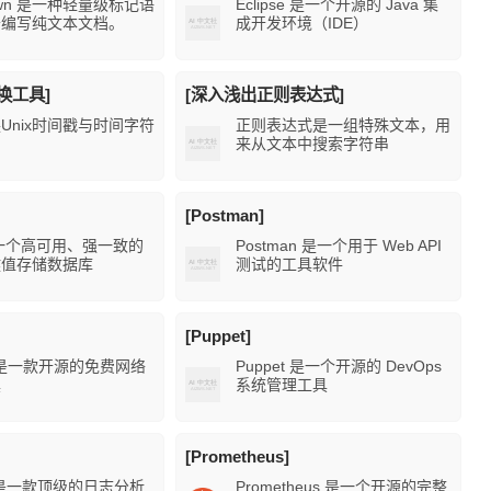
own 是一种轻量级标记语
Eclipse 是一个开源的 Java 集
于编写纯文本文档。
成开发环境（IDE）
转换工具]
[深入浅出正则表达式]
Unix时间戳与时间字符
正则表达式是一组特殊文本，用
来从文本中搜索字符串
[Postman]
 是一个高可用、强一致的
Postman 是一个用于 Web API
键值存储数据库
测试的工具软件
[Puppet]
s 是一款开源的免费网络
Puppet 是一个开源的 DevOps
具
系统管理工具
[Prometheus]
k 是一款顶级的日志分析
​​Prometheus 是一个开源的完整