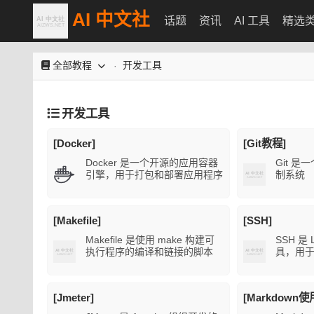
AI 中文社
话题
资讯
AI 工具
精选
全部教程
开发工具
·
开发工具
[Docker]
[Git教程]
Docker 是一个开源的应用容器
Git 
引擎，用于打包和部署应用程序
制系统
[Makefile]
[SSH]
Makefile 是使用 make 构建可
SSH 是
执行程序的编译和链接的脚本
具，用
[Jmeter]
[Markdown