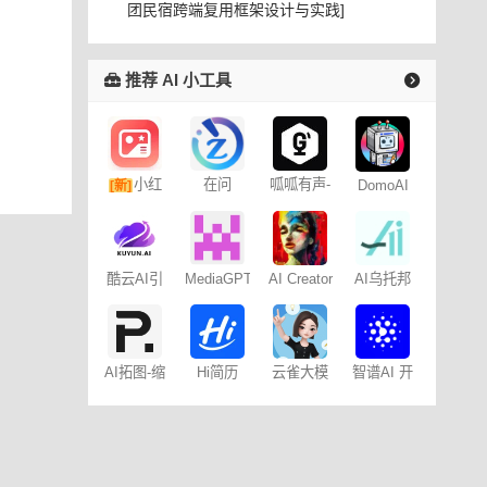
团民宿跨端复用框架设计与实践]
推荐 AI 小工具
小红
在问
呱呱有声-
DomoAI
[新]
制作平台
书图文笔
记
酷云AI引
AI Creator
AI乌托邦
MediaGPT：
擎
中文自媒
体大模型
AI拓图-缩
Hi简历
云雀大模
智谱AI 开
放高清无
型
放平台
损