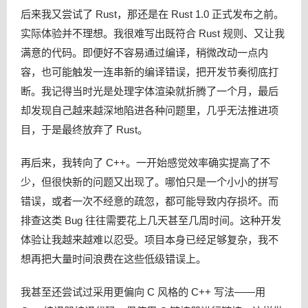
后来我又尝试了 Rust，那还是在 Rust 1.0 正式发布之前。
实际体验并不理想。我很难写出既符合 Rust 规则、又让我
满意的代码。即便好不容易通过编译，稍微改动一点内
容，也可能触发一连串新的编译错误，把开发节奏彻底打
断。我记得当时光是处理字体渲染就折腾了一个月，最后
却发现自己越来越深地陷进各种问题里，几乎无法推进项
目，于是最终放弃了 Rust。
再后来，我转向了 C++。一开始感觉效率确实提高了不
少，但很快新的问题又出现了。哪怕只是一个小小的拼写
错误，或者一次不经意的疏忽，都可能导致内存损坏。而
排查这类 Bug 往往需要花上几天甚至几周时间。这种开发
体验让我越来越难以忍受。项目本身已经足够复杂，我不
想再把大量时间浪费在这些低级错误上。
我甚至还尝试过采用更偏向 C 风格的 C++ 写法——用