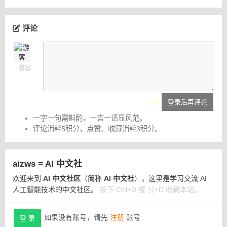
评论
游客
登录后再评论
一字一句需斟酌，一言一语显风范。
评论消耗5积分，点赞、收藏消耗3积分。
aizws = AI 中文社
欢迎来到
AI 中文社区
（简称
AI 中文社
），这里是学习交流 AI
人工智能技术的中文社区。
按下 Ctrl+D 或 ⌘+D 收藏本站。
如果没有账号，请先
注册
账号
登 录