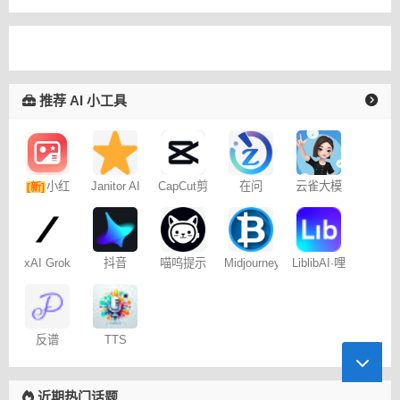
推荐 AI 小工具
小红
Janitor AI
CapCut剪
在问
云雀大模
[新]
角色扮演
映专业版
型
书图文笔
聊天
记
xAI Grok
抖音
喵呜提示
Midjourney
LiblibAI·哩
Dreamina
词助手
提示词
布哩布AI
– 免费
（咒语）
生成器
反谱
TTS
Online
近期热门话题