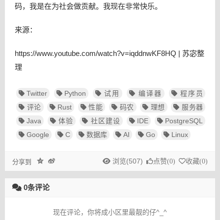
码，我是在为社会做贡献。我现在非常快乐。
来源：
https://www.youtube.com/watch?v=iqddnwKF8HQ | 苏宓整
理
Twitter
Python
试用
编译器
程序员
评论
Rust
性能
码农
理想
服务器
Java
体验
社区建设
IDE
PostgreSQL
Google
C
数据库
AI
Go
Linux
浏览(507)
点赞(
0
)
收藏(
0
)
分享到
0条评论
现在评论，你将成小区里最靓的仔^_^