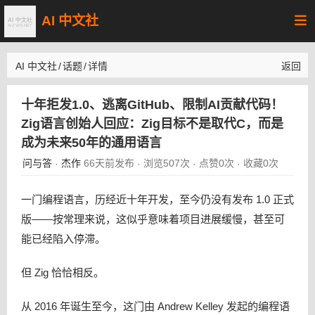
AI 中文社
AI 中文社
/
话题
/
详情
返回
十年拒发1.0、逃离GitHub、限制AI贡献代码！
Zig语言创始人回应：Zig目标不是取代C，而是
成为未来50年的通用语言
问与答
杰作
66天前发布
浏览507次
点赞0次
收藏0次
·
·
·
·
一门编程语言，历经近十年开发，至今仍没有发布 1.0 正式
版——按常理来说，这似乎意味着项目进展缓慢，甚至可
能已经陷入停滞。
但 Zig 恰恰相反。
从 2016 年诞生至今，这门由 Andrew Kelley 发起的编程语