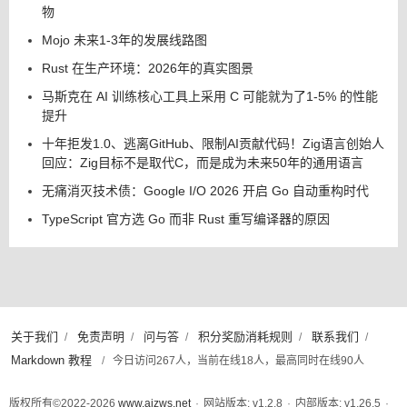
物
Mojo 未来1-3年的发展线路图
Rust 在生产环境：2026年的真实图景
马斯克在 AI 训练核心工具上采用 C 可能就为了1-5% 的性能
提升
十年拒发1.0、逃离GitHub、限制AI贡献代码！Zig语言创始人
回应：Zig目标不是取代C，而是成为未来50年的通用语言
无痛消灭技术债：Google I/O 2026 开启 Go 自动重构时代
TypeScript 官方选 Go 而非 Rust 重写编译器的原因
关于我们
免责声明
问与答
积分奖励消耗规则
联系我们
/
/
/
/
/
Markdown 教程
/
今日访问267人，当前在线18人，最高同时在线90人
版权所有©2022-2026
www.aizws.net
·
网站版本: v1.2.8
·
内部版本: v1.26.5
·