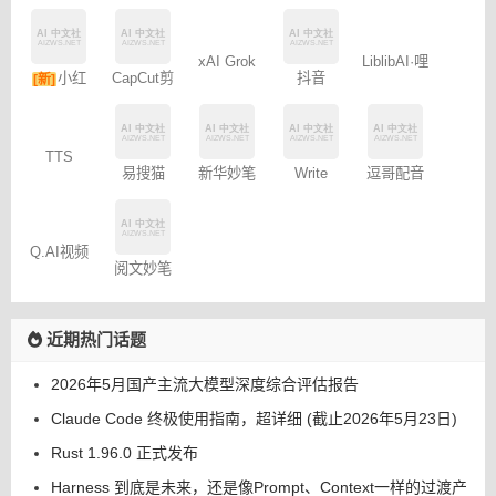
CapCut剪
抖音
LiblibAI·哩
小红
xAI Grok
[新]
映专业版
Dreamina
布哩布AI
书图文笔
– 免费
记
TTS
逗哥配音
易搜猫
新华妙笔
Write
Online
神器
AI
Wise网文
小说写作
Q.AI视频
阅文妙笔
生成工具
大模型
近期热门话题
2026年5月国产主流大模型深度综合评估报告
Claude Code 终极使用指南，超详细 (截止2026年5月23日)
Rust 1.96.0 正式发布
Harness 到底是未来，还是像Prompt、Context一样的过渡产