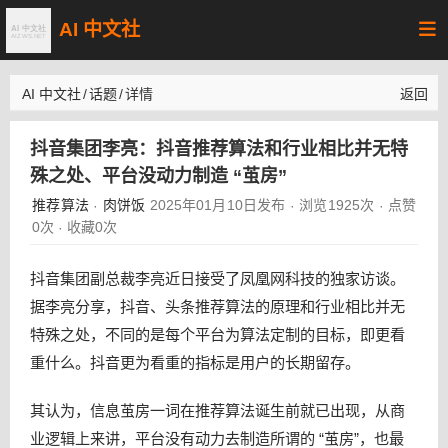
AI 中文社
AI 中文社
/
话题
/
详情
返回
抖音集团李亮：抖音推荐算法和行业相比并无特
殊之处、平台没动力制造 “茧房”
推荐算法
肉饼饭
2025年01月10日发布
浏览1925次
点赞
·
·
·
0次
收藏0次
·
抖音集团副总裁李亮近日接受了凤凰网科技的独家访谈。
据李亮分享，抖音、头条推荐算法的原理和行业相比并无
特殊之处，不同的是每个平台为算法定制的目标，即更看
重什么。抖音更为看重的指标是用户的长期留存。
其认为，信息茧房一词在推荐算法诞生前就已出现，从商
业逻辑上来讲，平台没有动力去制造所谓的 “茧房”，也最