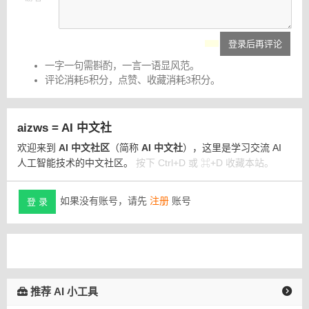
登录后再评论
一字一句需斟酌，一言一语显风范。
评论消耗5积分，点赞、收藏消耗3积分。
aizws = AI 中文社
欢迎来到
AI 中文社区
（简称
AI 中文社
），这里是学习交流 AI
人工智能技术的中文社区。
按下 Ctrl+D 或 ⌘+D 收藏本站。
如果没有账号，请先
注册
账号
登 录
推荐 AI 小工具