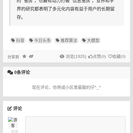
的 “茧房”，也最有动力打破 “信息茧房”，业界和学
界的研究都表明了多元化内容有益于用户的长期留
存。
抖音
今日头条
推荐算法
大模型
浏览(1925)
点赞(
0
)
收藏(
0
)
分享到
0条评论
现在评论，你将成小区里最靓的仔^_^
评论
游客