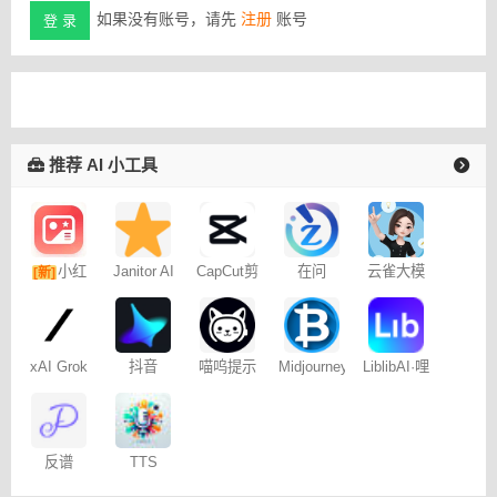
如果没有账号，请先
注册
账号
登 录
推荐 AI 小工具
小红
Janitor AI
CapCut剪
在问
云雀大模
[新]
角色扮演
映专业版
型
书图文笔
聊天
记
xAI Grok
抖音
喵呜提示
Midjourney
LiblibAI·哩
Dreamina
词助手
提示词
布哩布AI
– 免费
（咒语）
生成器
反谱
TTS
Online