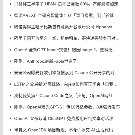
消息称三星电子 HBM4 良率已接近 80%，产能爬坡加速
智源AREX自主研究智能体：从「盲目搜索」到「验证驱动」
曝诺奖得主哈萨比斯曾有意离开谷歌母公司 Alphabet
阿里千问开放平台上线，租房租车、寄快递等服务可对话办理
OpenAI全新GPT Image突袭！碾压Image 2，塑料感终于消失
刚刚，Anthropic最新Fable泄露了！
安全公司曝光谷歌引擎能搜索到 Claude 公开分享的对话，易泄露用户敏感信息
LSTM之父最新97页综述：Agent如何真正学会「自我进化」？
奥特曼笑疯！Claude Code之父「挖角」OpenAI网红高管，惨遭秒拒
刚刚，OpenAI曝光GPT-6！传10万亿参数，8月强行发布
OpenAI 宣布取消 ChatGPT 免费版用户纯文本对话次数限制
甲骨文 OpenJDK 项目新规：不允许提交 AI 生成代码