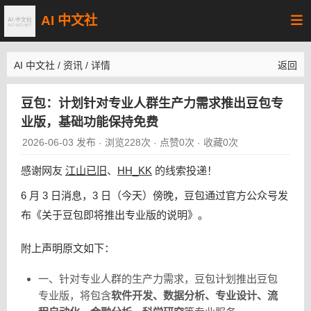
AI 中文社
AI 中文社
/
资讯
/
详情
返回
豆包：计划针对专业人群生产力需求推出豆包专
业版，基础功能保持免费
2026-06-03 发布
浏览228次
点赞0次
收藏0次
·
·
·
感谢网友
江山已旧
、
HH_KK
的线索投递！
6 月 3 日消息，3 日（今天）傍晚，豆包通过官方公众号发
布《关于豆包即将推出专业版的说明》。
附上声明原文如下：
一、针对专业人群的生产力需求，豆包计划推出豆包
专业版，将包含
软件开发、数据分析、专业设计、流