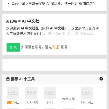
总台中国之声曝光民宿 AI 图乱象，统一回复“近期没房”、推荐其他房源
aizws = AI 中文社
欢迎来到
AI 中文社区
（简称
AI 中文社
），这里是学习交流 AI
人工智能技术的中文社区。
按下 Ctrl+D 或 ⌘+D 收藏本站。
如果没有账号，请先
注册
账号
登 录
推荐 AI 小工具
小红
在问
Civitai社
[新]
CapCut剪
云雀大模
区 – C站
书图文笔
映专业版
型
记