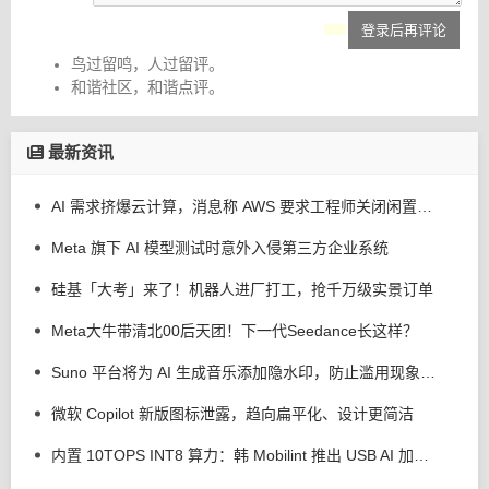
登录后再评论
鸟过留鸣，人过留评。
和谐社区，和谐点评。
最新资讯
AI 需求挤爆云计算，消息称 AWS 要求工程师关闭闲置服务器减少资源浪费
Meta 旗下 AI 模型测试时意外入侵第三方企业系统
硅基「大考」来了！机器人进厂打工，抢千万级实景订单
Meta大牛带清北00后天团！下一代Seedance长这样？
Suno 平台将为 AI 生成音乐添加隐水印，防止滥用现象发生
微软 Copilot 新版图标泄露，趋向扁平化、设计更简洁
内置 10TOPS INT8 算力：韩 Mobilint 推出 USB AI 加速器 MLD-R1