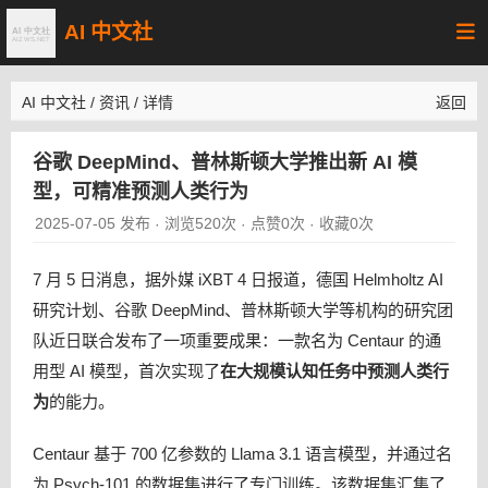
AI 中文社
AI 中文社
/
资讯
/
详情
返回
谷歌 DeepMind、普林斯顿大学推出新 AI 模
型，可精准预测人类行为
2025-07-05 发布
浏览520次
点赞0次
收藏0次
·
·
·
7 月 5 日消息，据外媒 iXBT 4 日报道，德国 Helmholtz AI
研究计划、谷歌 DeepMind、普林斯顿大学等机构的研究团
队近日联合发布了一项重要成果：一款名为 Centaur 的通
用型 AI 模型，首次实现了
在大规模认知任务中预测人类行
为
的能力。
Centaur 基于 700 亿参数的 Llama 3.1 语言模型，并通过名
为 Psych-101 的数据集进行了专门训练。该数据集汇集了