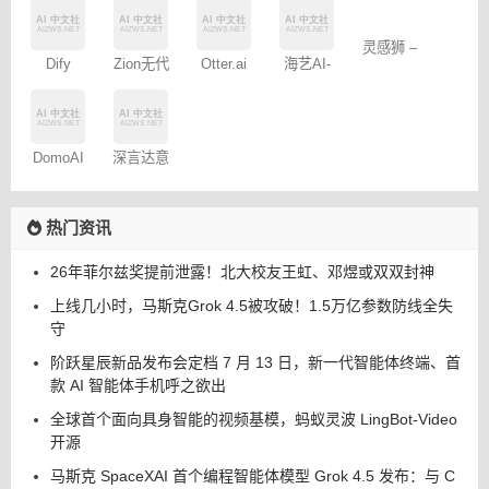
Zion无代
Dify
Otter.ai
海艺AI-
灵感狮 –
码开发平
SeaArt AI
免费AI创
台
作
DomoAI
深言达意
热门资讯
26年菲尔兹奖提前泄露！北大校友王虹、邓煜或双双封神
上线几小时，马斯克Grok 4.5被攻破！1.5万亿参数防线全失
守
阶跃星辰新品发布会定档 7 月 13 日，新一代智能体终端、首
款 AI 智能体手机呼之欲出
全球首个面向具身智能的视频基模，蚂蚁灵波 LingBot-Video
开源
马斯克 SpaceXAI 首个编程智能体模型 Grok 4.5 发布：与 C
ursor 联合训练，效率翻倍价格减半