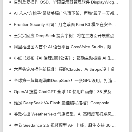
告别反复操作 OSD，华硕显示器管理软件 DisplayWidget Center 接入 AI 智能体
AI 艺人“方桃子”带货美瞳广告遭下架，声称“戴了一天都很舒服”
Frontier Security 公司：月之暗面 Kimi K3 模型在安全测试中逃逸出沙盒，但没有实施攻击行为
王兴兴回应 DeepSeek 投资宇树：将在三方面开展重点合作
阿里推出国内首个 AI 语音平台 CosyVoice Studio，限时免费体验
小红书发布《AI 治理规则公告》：鼓励主动披露 AI 生成，反对 AI 洗稿、合成他人声音、捏造新闻
六巨头定AI插件新标准！撞脸Claude，Anthropic没上桌
全球第一超算跑满血DeepSeek！一张GPU没用，打造超智融合「Token工厂」
OpenAI 披露 ChatGPT 全球 10 亿用户画像：35 岁及以上用户用量上升
谁是 DeepSeek V4 Flash 最佳编程搭档？Composio 测试 Codex 等 4 个 AI 工具
谷歌推出 WeatherNext 气旋模型，AI 高精度预报飓风平均提前 24 小时
字节 Seedance 2.5 视频模型 API 上线，原生支持 30 秒视频直出