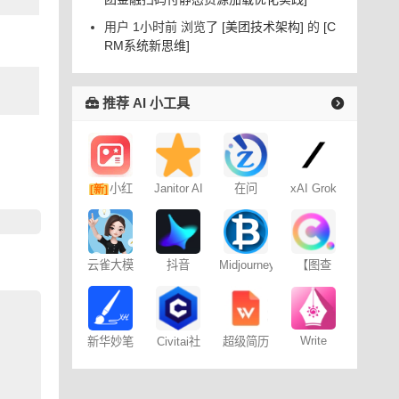
用户 1小时前 浏览了
[美团技术架构]
的
[C
RM系统新思维]
推荐 AI 小工具
小红
Janitor AI
在问
xAI Grok
[新]
角色扮演
书图文笔
聊天
记
云雀大模
抖音
Midjourney
【图查
型
Dreamina
提示词
查】图片
– 免费
（咒语）
版权查询
生成器
神器
Write
新华妙笔
Civitai社
超级简历
Wise网文
AI
区 – C站
WonderCV
小说写作