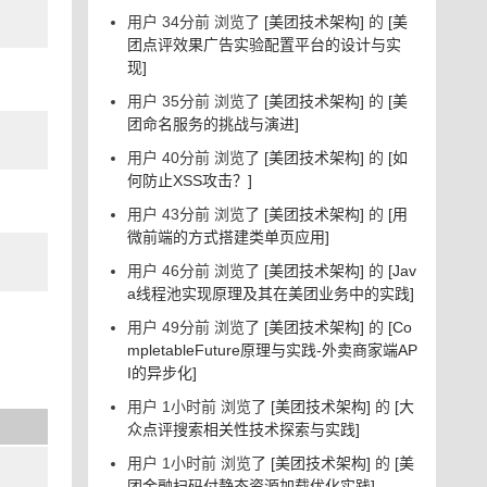
用户 34分前 浏览了
[美团技术架构]
的
[美
团点评效果广告实验配置平台的设计与实
现]
用户 35分前 浏览了
[美团技术架构]
的
[美
团命名服务的挑战与演进]
用户 40分前 浏览了
[美团技术架构]
的
[如
何防止XSS攻击？]
用户 43分前 浏览了
[美团技术架构]
的
[用
微前端的方式搭建类单页应用]
用户 46分前 浏览了
[美团技术架构]
的
[Jav
a线程池实现原理及其在美团业务中的实践]
用户 49分前 浏览了
[美团技术架构]
的
[Co
mpletableFuture原理与实践-外卖商家端AP
I的异步化]
用户 1小时前 浏览了
[美团技术架构]
的
[大
众点评搜索相关性技术探索与实践]
用户 1小时前 浏览了
[美团技术架构]
的
[美
团金融扫码付静态资源加载优化实践]