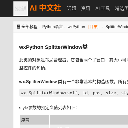
AI 中文社
话题
资讯
AI 工具
精选
全部教程
Python语言
wxPython
[目录]
SplitterWi
·
·
·
wxPython SplitterWindow类
此类的对象是布局管理器，它包含两个子窗口，其大小可
整控件的句柄。
wx.SplitterWindow
类有一个非常基本的构造函数，所有
style参数的预定义值列表如下：
序号