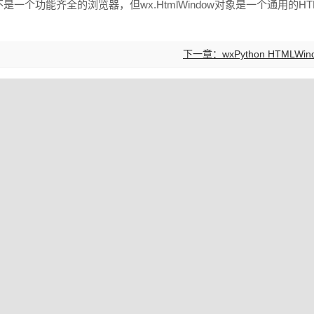
一个功能齐全的浏览器，但wx.HtmlWindow对象是一个通用的HT
下一章：wxPython HTMLWin
Markdown 教程
今日访问98人，当前在线14人，最高同时在线90人
/
: v1.26.5
加载页面耗时
4465
毫秒
物理内存
152.2
MB
虚拟内存
23
·
·
·