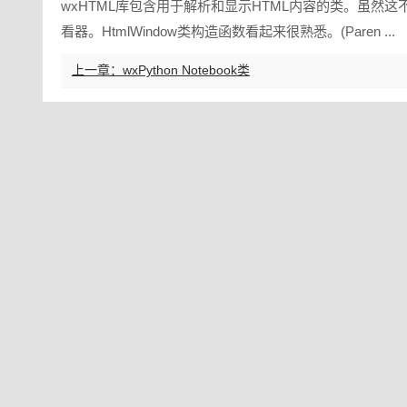
wxHTML库包含用于解析和显示HTML内容的类。虽然这不是
看器。HtmlWindow类构造函数看起来很熟悉。(Paren ...
上一章：wxPython Notebook类
关于我们
免责声明
问与答
积分奖励消耗规则
联系我们
/
/
/
/
/
版权所有©2022-2026
www.aizws.net
网站版本: v1.2.8
内部版本
·
·