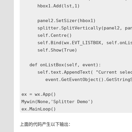
      hbox1.Add(lst,1)

      panel2.SetSizer(hbox1)

      splitter.SplitVertically(panel2, pan
      self.Centre()

      self.Bind(wx.EVT_LISTBOX, self.onLis
      self.Show(True)  

   def onListBox(self, event):

      self.text.AppendText( "Current selec
         event.GetEventObject().GetStringS
ex = wx.App()

Mywin(None,'Splitter Demo')

上面的代码产生以下输出：