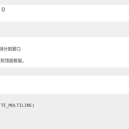
D（）
消分割窗口
添加到顶层框架。
TE_MULTILINE)
