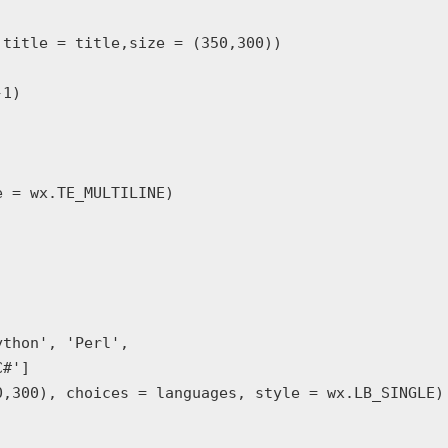
title = title,size = (350,300))

1)

 = wx.TE_MULTILINE)

thon', 'Perl',

#']

,300), choices = languages, style = wx.LB_SINGLE)
