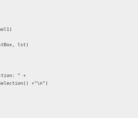
el1)

tBox, lst)

tion: " +

election() +"\n")
