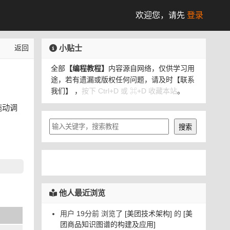
欢迎您，
请先
登录
小贴士
返回
全部
【编程教程】
内容源自网络，仅供学习用
途，若有遗漏或版权任何问题，请及时
【联系
我们】
，
按下 Ctrl+D 或 ⌘+D 收藏本站
。
拖动调
他人最近浏览
用户 19分前 浏览了
[美团技术架构]
的
[美
团商品知识图谱的构建及应用]