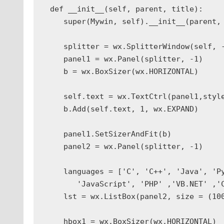
   def __init__(self, parent, title):

      super(Mywin, self).__init__(parent, 
      splitter = wx.SplitterWindow(self, -
      panel1 = wx.Panel(splitter, -1)

      b = wx.BoxSizer(wx.HORIZONTAL)

      self.text = wx.TextCtrl(panel1,style
      b.Add(self.text, 1, wx.EXPAND)

      panel1.SetSizerAndFit(b)

      panel2 = wx.Panel(splitter, -1)

      languages = ['C', 'C++', 'Java', 'Py
         'JavaScript', 'PHP' ,'VB.NET' ,'C
      lst = wx.ListBox(panel2, size = (100
      hbox1 = wx.BoxSizer(wx.HORIZONTAL)
