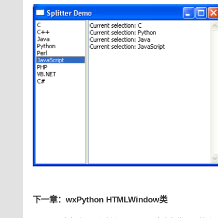
下一章：wxPython HTMLWindow类