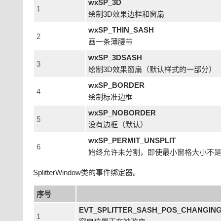
wxSP_3D
1
绘制3D效果边框和窗扇
wxSP_THIN_SASH
2
画一条薄腰带
wxSP_3DSASH
3
绘制3D效果窗扇（默认样式的一部分）
wxSP_BORDER
4
绘制标准边框
wxSP_NOBORDER
5
没有边框（默认）
wxSP_PERMIT_UNSPLIT
6
始终允许未分割，即使最小窗格大小不
SplitterWindow类的事件绑定器。
序号
EVT_SPLITTER_SASH_POS_CHANGI
1