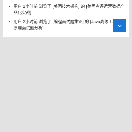
用户 2小时前 浏览了
[美团技术架构]
的
[美团点评运营数据产
品化实战]
用户 2小时前 浏览了
[编程面试题集锦]
的
[Java高级工程师
原理面试题分析]
推荐 AI 小工具
小红
Janitor AI
CapCut剪
在问
xAI Grok
[新]
角色扮演
映专业版
书图文笔
聊天
记
云雀大模
抖音
Midjourney
LiblibAI·哩
反谱
型
Dreamina
提示词
布哩布AI
– 免费
（咒语）
生成器
TTS
【图查
Online
查】图片