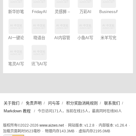
新华妙笔
FridayAI
灵感狮 –
万彩AI
BusinessAI
AI
写作助手
免费AI创
作
AI一键论
晓语台
AI内容管
小鱼AI写
米羊写完
文-
家-免费
作 – 免费
啦AI伴写
AIPaperPass
100篇
笔灵AI写
讯飞AI写
作
作
关于我们
免责声明
问与答
积分奖励消耗规则
联系我们
/
/
/
/
/
Markdown 教程
/
今日访问171人，当前在线15人，最高同时在线90人
版权所有©2022-2026
www.aizws.net
·
网站版本: v1.2.8
·
内部版本: v1.26.4
·
加载页面耗时
9523
毫秒
·
物理内存
143.3
MB
·
虚拟内存
2195.0
MB