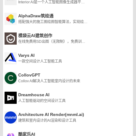
Interior AI是一个人工智能图像生成器平台，允许用户上传自己(或其他人)家的图像，并根据17种预选风格之一生成新的外观和布局。它是日益增长的人工智能图像生成器生态系统的一部分，可用于室内设计构思或房地产虚拟分期。
AlphaDraw筑绘通
搭配强大的施工图绘图智能算法，实现绘图10倍提效
模袋云AI建筑创作
在线免费用SD出图（无限制），免费训练lora
Varys AI
一款空间设计人工智能工具
CollovGPT
Collov AI解决人工智能室内设计的未来
Dreamhouse AI
人工智能驱动的空间设计工具
Architecture AI Render(mnml.ai)
建筑和室内设计的AI渲染和设计工具
酷家乐AI