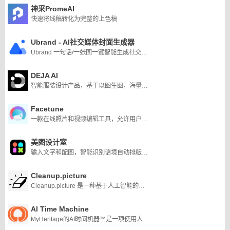
神采PromeAI
快速将线稿转化为完整的上色稿
Ubrand - AI社交媒体封面生成器
Ubrand 一句话/一张图一键智能生成社交媒体图片的AI设计神器
DEJA AI
智能服装设计产品，基于以图生图，海量延伸创新设计
Facetune
一款在线照片和视频编辑工具，允许用户创建人工智能头像，增强他们的自拍照
美图设计室
输入文字和配图，智能识别语境自动排版一键生成更多设计方案，AI智能处理强力降噪，修复图片放大噪点锯齿不损图像质量，支持放大200%和400%
Cleanup.picture
Cleanup.picture 是一种基于人工智能的高级编辑工具，比其他克隆图章工具要好得多。像 adobe photoshop fix 这样的克隆工具需要背景参考，而我们的 AI 只需点击几下，就能真正猜出不需要的文本、不需要的人、不需要的对象背后的内容。
AI Time Machine
MyHeritage的AI时间机器™是一项使用人工智能创建超逼真的人工智能化身的功能，就像他或她可能在历史的不同时刻看到的那样。