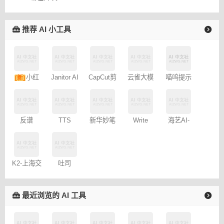
推荐 AI 小工具
小红
Janitor AI
CapCut剪
云雀大模
喵呜提示
[新]
角色扮演
映专业版
型
词助手
书图文笔
聊天
记
反谱
TTS
新华妙笔
Write
海艺AI-
Online
AI
Wise网文
SeaArt AI
小说写作
K2-上海交
吐司
通大学
TusiArt –
AnimateDiff
最近浏览的 AI 工具