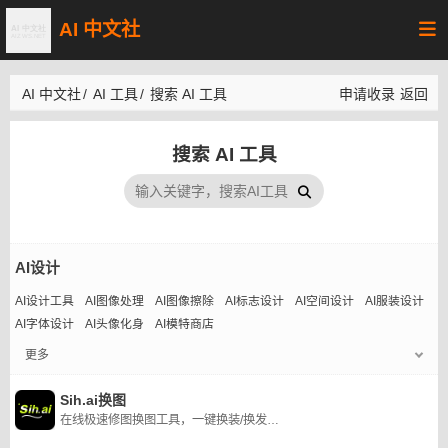
AI 中文社
AI 中文社
/
AI 工具
/
搜索 AI 工具
申请收录
返回
搜索 AI 工具
AI设计
AI设计工具
AI图像处理
AI图像擦除
AI标志设计
AI空间设计
AI服装设计
AI字体设计
AI头像化身
AI模特商店
更多
Sih.ai换图
在线极速修图换图工具，一键换装/换发型/换脸/换背景/换风格。