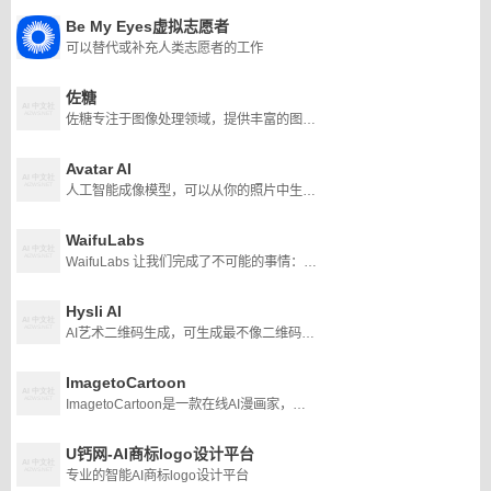
Be My Eyes虚拟志愿者
可以替代或补充人类志愿者的工作
佐糖
佐糖专注于图像处理领域，提供丰富的图像处理工具，将复杂操作极致简化，真正实现让图像处理更简单。
Avatar AI
人工智能成像模型，可以从你的照片中生成逼真的4K头像。它将方形头像扩展为2:3的4K全尺寸AI照片，并可以将其动画化为带有文本转语音或您自己的声音的AI视频。
WaifuLabs
WaifuLabs 让我们完成了不可能的事情：它让我们极小的游戏工作室有能力承担内容制作的巨大壮举。Arrowmancer使用 Waifu Labs 和 GPT-3 的魔力来创造无限的美丽迷人的角色。
Hysli AI
AI艺术二维码生成，可生成最不像二维码的二维码
ImagetoCartoon
ImagetoCartoon是一款在线AI漫画家，可以将人脸转换成卡通或动漫风格的图像。它可以在几秒钟内将图像转换为卡通，并创建10+具有不同背景和姿势的卡通头像。
U钙网-AI商标logo设计平台
专业的智能AI商标logo设计平台