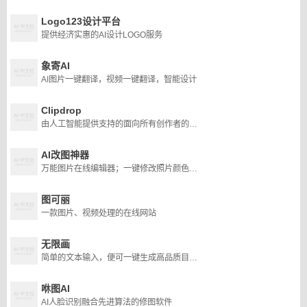
Logo123设计平台
提供经济实惠的AI设计LOGO服务
象寄AI
AI图片一键翻译，视频一键翻译，智能设计
Clipdrop
由人工智能提供支持的面向所有创作者的应用程序、插件和资源的终极生态系统。
AI改图神器
万能图片在线编辑器；一键修改照片颜色大小尺寸，自定义尺寸图片裁剪，智能抠图添加水印文字。
图可丽
一款图片、视频处理的在线网站
无限画
简单的文本输入，便可一键生成高品质目标图像
咻图AI
AI人脸识别融合先进算法的修图软件