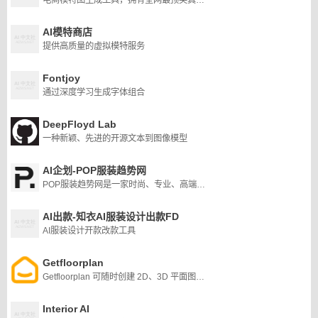
电商模特图生成工具，拥有全网最顶尖真实度和表现力的模特生成效果
AI模特商店
提供高质量的虚拟模特服务
Fontjoy
通过深度学习生成字体组合
DeepFloyd Lab
一种新颖、先进的开源文本到图像模型
AI企划-POP服装趋势网
POP服装趋势网是一家时尚、专业、高端、领先的服装设计资讯网站，涵盖独立服装设计师作品、时装周秀场高清款式图片和时尚杂志书籍，从色彩、面料、图案印花、款式、灵感
AI出款-知衣AI服装设计出款FD
AI服装设计开款改款工具
Getfloorplan
Getfloorplan 可随时创建 2D、3D 平面图和 360° 虚拟游览。使用我们的材料，您的普通房源可以变成您客户的梦想之家图片
Interior AI