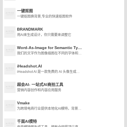
一键抠图
一键抠图换背景,专业的快速抠图软件
BRANDMARK
用AI来生成设计，你只需要来调整它
Word-As-Image for Semantic Typography
我们的文字作为图像插图在不同的字体和不同的文本概念。使用我们的方法，语义调整的字母完全自动创建，然后可以用于进一步的创造性设计，正如我们在这里所演示的那样。
iHeadshot.AI
iHeadshot AI 是一款免费的 AI 头像生成器，只需几张上传的照片即可创建专业级肖像。这款 AI 驱动的解决方案消除了昂贵的离线摄影环节，通过全自动数字处理提供可用于 LinkedIn 的头像、简历照片、公司简介图片和官方身份证照片。
超会AI- 一站式AI商拍工具
营销内容创作和内容应用服务
Vmake
为跨境电商行业提供本地化AI模特，背景图生成等AI工具，操作简单，降本增效。
千面AI模特