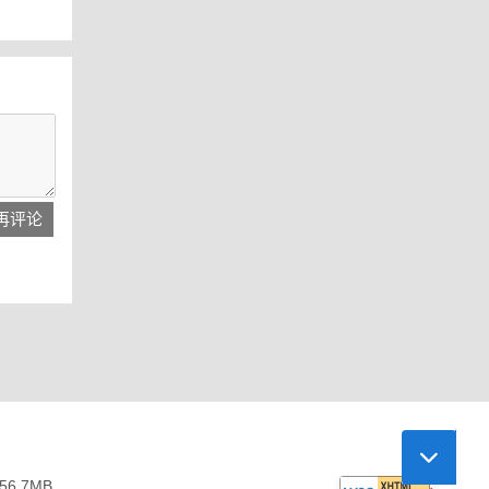
再评论
56.7
MB