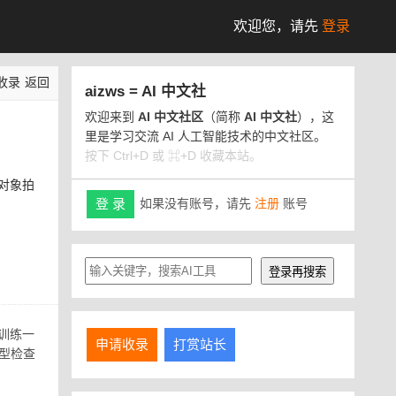
欢迎您，
请先
登录
收录
返回
aizws = AI 中文社
欢迎来到
AI 中文社区
（简称
AI 中文社
），这
里是学习交流 AI 人工智能技术的中文社区。
按下 Ctrl+D 或 ⌘+D 收藏本站。
个对象拍
如果没有账号，请先
注册
账号
登 录
像训练一
申请收录
打赏站长
型检查