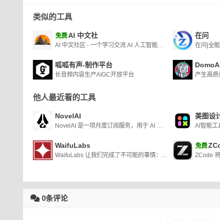
类似的工具
AI 中文社
在问
免费
AI 中文社区 - 一个学习交流 AI 人工智能技术的中文社区
呱呱有声-制作平台
DomoA
长音频内容生产AIGC开放平台
他人最近看的工具
NovelAI
美图设计
NovelAI 是一项月度订阅服务，用于 AI 辅助创作、讲故事、虚拟陪伴，或者只是一个 GPT 驱动的沙盒，供您发挥想象力。
AI智能工
WaifuLabs
ZC
免费
WaifuLabs 让我们完成了不可能的事情：它让我们极小的游戏工作室有能力承担内容制作的巨大壮举。Arrowmancer使用 Waifu Labs 和 GPT-3 的魔力来创造无限的美丽迷人的角色。
0条评论