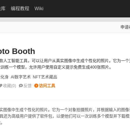
类库
编程教程
Wiki
申请
oto Booth
Booth是一款人工智能工具，可以让用户从真实图像中生成个性化的照片。它为一
训练一个模型，允许用户使用自定义提示免费生成400张照片。
像化身
AI数字艺术
NFT艺术藏品
收藏(
0
)
反馈
访问工具
以让用户从真实图像中生成个性化的照片。它为一个对象拍摄照片，并根据输入的图
工具还为高级用户提供了软件包，以便他们可以一次训练多个模型并下载模
途。