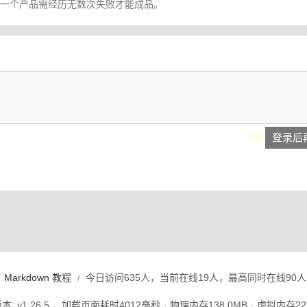
，一个产品需经历无数次失败才能成品。
登录后
Markdown 教程
今日访问635人，当前在线19人，最高同时在线90人
/
: v1.26.5
加载页面耗时
4012
毫秒
物理内存
138.0
MB
虚拟内存
22
·
·
·