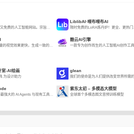
LiblibAI·哩布哩布AI
在问|全能又免费的人工智能网站。宗旨：让知识无界,智能触手可及
限时免费的LoRA炼丹炉
I
酷云AI引擎
产生高质量的视觉效果更快，生成一致的风格
一款专为创作而生的人工智能AI创作工
室-AI绘画
glean
具 为设计助力
ode
紫东太初 – 多模态大模型
ZCode 将最强大的 AI Agents 与现有工具链结合，让你在熟悉的流程中完成规划、编码、评审与上线。https://zcode.z.ai/cn
全球首个多模态图文音预训练模型