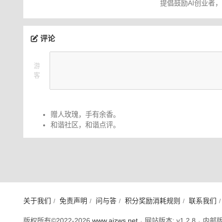
提倡鼓励AI创业者
评论
游
客
赠人玫瑰，手有余香。
和谐社区，和谐点评。
关于我们
免责声明
问与答
积分奖励消耗规则
联系我们
/
/
/
/
/
版权所有©2022-2026
www.aizws.net
网站版本: v1.2.8
内部版本
·
·