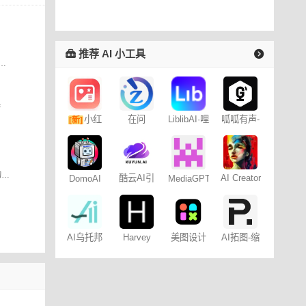
推荐 AI 小工具
！更全、更热门的素材，为所有AI绘画者提供更得心应手的平台，持续深耕专业领域。
具
小红
在问
LiblibAI·哩
呱呱有声-
[新]
布哩布AI
制作平台
书图文笔
记
我们的使命是为人们提供改变世界所需的知识。
酷云AI引
AI Creator
MediaGPT：
DomoAI
擎
中文自媒
体大模型
AI乌托邦
Harvey
美图设计
AI拓图-缩
室-AI绘画
放高清无
损