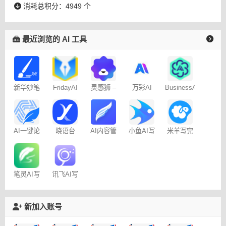
消耗总积分：4949 个
最近浏览的 AI 工具
新华妙笔
FridayAI
灵感狮 –
万彩AI
BusinessAI
AI
写作助手
免费AI创
作
AI一键论
晓语台
AI内容管
米羊写完
小鱼AI写
文-
家-免费
啦AI伴写
作 – 免费
AIPaperPass
100篇
笔灵AI写
讯飞AI写
作
作
新加入账号