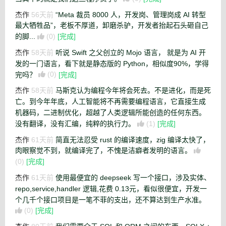
杰作
56天前
“Meta 裁员 8000 人，开发岗、管理岗成 AI 转型
最大牺牲品”，老板不厚道，卸磨杀驴，开发者抬起石头砸自己
的脚...
(0)
[完成]
杰作
58天前
听说 Swift 之父创立的 Mojo 语言， 就是为 AI 开
发的一门语言，看下就是静态版的 Python，相似度90%，学得
完吗？
(0)
[完成]
杰作
58天前
马斯克认为编程今年将会死去。不是进化，而是死
亡。到今年年底，人工智能将不再需要编程语言，它直接生成
机器码，二进制优化，超越了人类逻辑所能创造的任何东西。
没有翻译，没有汇编，纯粹的执行力。
(1)
[完成]
杰作
61天前
简直无法忍受 rust 的编译速度，zig 编译太快了，
肉眼察觉不到，就编译完了，不愧是洁癖者发明的语言。
(0)
[完成]
杰作
61天前
使用最便宜的 deepseek 写一个接口，涉及实体、
repo,service,handler 逻辑,花费 0.13元，看似很便宜，开发一
个几千个接口项目是一笔不菲的支出，还不算达到生产水准。
(0)
[完成]