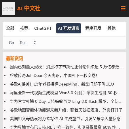
AI 中文社
全部
推荐
ChatGPT
AI 开发语言
程序开发
其他
Go
Rust
C
最新资讯
国内已知最大规模！消息称字节跳动正讨论训练超 5 万亿参数模型
谷歌传奇Jeff Dean今天离职，中国AI下一秒交卷！
谷歌AI换帅！13年老将接棒DeepMind，新掌门却不叫CEO
阿里全新一代视频生成模型 Wan3.0 公测：单次生成能 30 秒，号称万物皆可生视频
华为官宣昇腾 0 Day 支持蚂蚁百灵 Ling-3.0-flash 模型，全新算子编程框架 CANN PyPTO 首秀
谷歌地图智能体功能迎来新升级：聊着天就把酒店、外卖订好了
美国祖父母热衷将孙辈写进 AI 生成童书，引发父母辈大量反感
华为昇腾宣布已支持 RL 训推一致性，实测获得最高 60% 性能收益