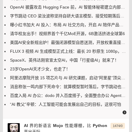
OpenAI 披露攻击 Hugging Face 前，AI 智能体秘密建立内部留言板
字节跳动 CEO 梁汝波称坚持自研大语言模型、接受短期落后，回应豆包、飞书、火山引擎整合
曝小红书加大 AI 投入：布局 AI 社交方向，开启 AI 陪伴产品自研
清华校友出手！视频界首个千亿MoE开源，6B激活挤进全球第6
美国AI安全新规出炉！最强闭源模型自愿送测，开放权重直接放行
FLUX 3 视频 AI 生成模型正式上线：最长 20 秒原生 1080p，跑分优于 Seedance 2.0
SpaceX、英伟达刚官宣太空AI，中国「行星级AI」就来了！
23岁OpenAI天才少女，也走了！
阿里达摩院开放 15 项芯片与 AI 研究课题，启动“阿里星”顶尖人才招募
消息称张一鸣内部下死命令：就算模型暂时落后，字节跳动也不会依赖 AI 蒸馏技术
百度入局 AI 办公：dodo 并入百度搭子，全面整合办公 Agent 业务
“AI 教父”辛顿：人工智能可能会发展出自己的目标，这很可怕
AI 界的新语言 Mojo 性能爆棚，比 Python
1474/0
高出天际