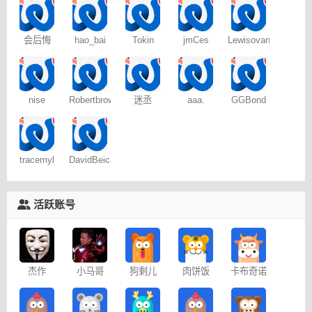
会后悔
hao_bai
Tokin
jmCes
Lewisovant
nise
Robertbrows
迷丞
aaa.
GGBond
tracemyl
DavidBeica
活跃账号
杰作
小马哥
狗剩儿
肉饼饭
卡布奇诺