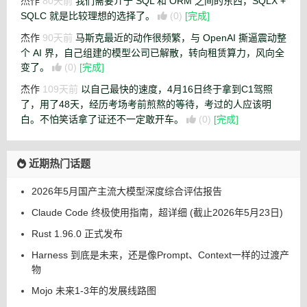
杰作
80天前
我们需要介于 SQL 和 ORM 之间的东西，SQLX +
SQLC 就是比较理想的选择了。
(0)
[完成]
杰作
90天前
马斯克最近的动作很频繁，与 OpenAI 撕逼震动整
个 AI 界，自己组建的模型公司已解散，转向租赁算力，风向全
变了。
(0)
[完成]
杰作
109天前
以自己最快的速度，4月16日终于拿到C1驾照
了，用了48天，经历考场考前煎熬的等待，考过的人应该明
白。不怕笑话拿了证还不一定敢开车。
(0)
[完成]
近期热门话题
2026年5月国产主流大模型深度综合评估报告
Claude Code 终极使用指南，超详细 (截止2026年5月23日)
Rust 1.96.0 正式发布
Harness 到底是未来，还是像Prompt、Context一样的过渡产
物
Mojo 未来1-3年的发展线路图