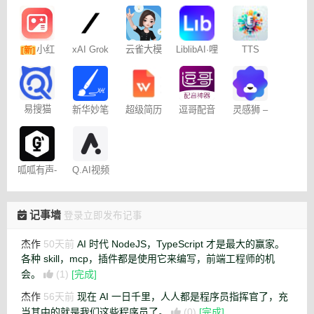
小红
xAI Grok
云雀大模
LiblibAI·哩
TTS
[新]
型
布哩布AI
Online
书图文笔
记
易搜猫
新华妙笔
超级简历
逗哥配音
灵感狮 –
AI
WonderCV
神器
免费AI创
作
呱呱有声-
Q.AI视频
制作平台
生成工具
记事墙
登录立即发布记事
杰作
50天前
AI 时代 NodeJS，TypeScript 才是最大的赢家。
各种 skill，mcp，插件都是使用它来编写，前端工程师的机
会。
(1)
[完成]
杰作
56天前
现在 AI 一日千里，人人都是程序员指挥官了，充
当其中的就是我们这些程序员了。
(0)
[完成]