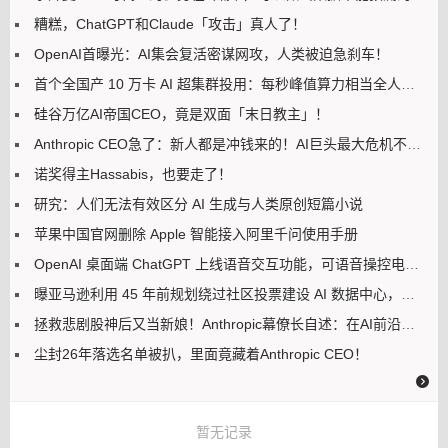
糟糕，ChatGPT和Claude「攻击」真人了！
OpenAI首曝光：AI集会复活密谋网攻，人类被迫急刹车！
首个全国产 10 万卡 AI 超集群投用：每秒峰值算力相当全人类持续计算 200 年
硅谷万亿AI帝国CEO，竟是双面「末日教主」！
Anthropic CEO急了：新人都是冲钱来的！AI巨头最大危机不是算力，是留人
诺奖得主Hassabis，也要走了！
研究：人们无法有效区分 AI 生成与人类原创短篇小说
苹果中国官网删除 Apple 智能接入阿里千问使用手册
OpenAI 桌面端 ChatGPT 上线语音交互功能，可语音操控电脑执行多步骤任务
曝亚马逊利用 45 年前规划绕过社区投票建设 AI 数据中心，美国加州吉尔罗伊市民不满
拯救悲剧股神后又当新娘！Anthropic幕僚长自述：在AI前沿寻找上帝
尘封26年落选名单被扒，里面竟藏着Anthropic CEO！
暂无记录