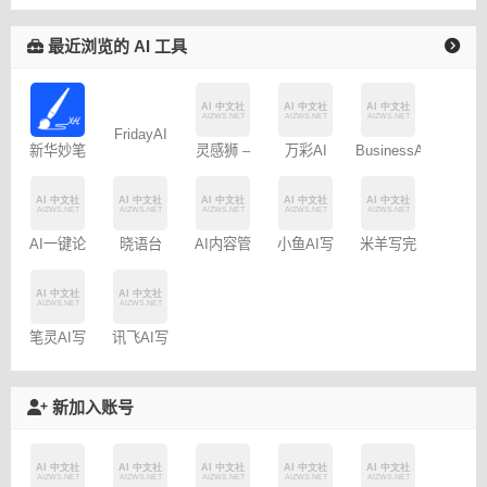
最近浏览的 AI 工具
新华妙笔
FridayAI
灵感狮 –
万彩AI
BusinessAI
AI
写作助手
免费AI创
作
AI一键论
晓语台
AI内容管
小鱼AI写
米羊写完
文-
家-免费
作 – 免费
啦AI伴写
AIPaperPass
100篇
讯飞AI写
笔灵AI写
作
作
新加入账号