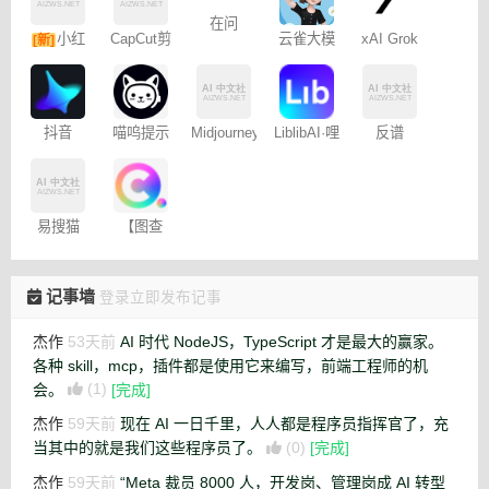
CapCut剪
小红
在问
云雀大模
xAI Grok
[新]
映专业版
型
书图文笔
记
反谱
抖音
喵呜提示
Midjourney
LiblibAI·哩
Dreamina
词助手
提示词
布哩布AI
– 免费
（咒语）
生成器
易搜猫
【图查
查】图片
版权查询
神器
记事墙
登录立即发布记事
杰作
53天前
AI 时代 NodeJS，TypeScript 才是最大的赢家。
各种 skill，mcp，插件都是使用它来编写，前端工程师的机
会。
(1)
[完成]
杰作
59天前
现在 AI 一日千里，人人都是程序员指挥官了，充
当其中的就是我们这些程序员了。
(0)
[完成]
杰作
59天前
“Meta 裁员 8000 人，开发岗、管理岗成 AI 转型