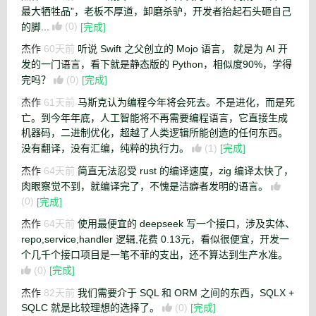
最大牺牲品”，老板不厚道，卸磨杀驴，开发者抬起石头砸自己
的脚...
(0)
[完成]
杰作
60天前
听说 Swift 之父创立的 Mojo 语言， 就是为 AI 开
发的一门语言，看下就是静态版的 Python，相似度90%，学得
完吗？
(0)
[完成]
杰作
61天前
马斯克认为编程今年将会死去。不是进化，而是死
亡。到今年年底，人工智能将不再需要编程语言，它直接生成
机器码，二进制优化，超越了人类逻辑所能创造的任何东西。
没有翻译，没有汇编，纯粹的执行力。
(1)
[完成]
杰作
64天前
简直无法忍受 rust 的编译速度，zig 编译太快了，
肉眼察觉不到，就编译完了，不愧是洁癖者发明的语言。
(0)
[完成]
杰作
64天前
使用最便宜的 deepseek 写一个接口，涉及实体、
repo,service,handler 逻辑,花费 0.13元，看似很便宜，开发一
个几千个接口项目是一笔不菲的支出，还不算达到生产水准。
(0)
[完成]
杰作
82天前
我们需要介于 SQL 和 ORM 之间的东西，SQLX +
SQLC 就是比较理想的选择了。
(0)
[完成]