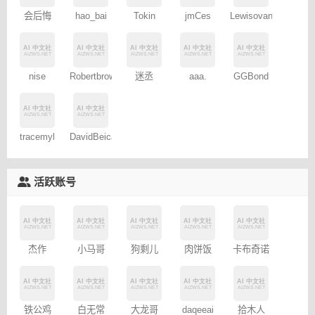
会后悔
hao_bai
Tokin
jmCes
Lewisovant
nise
Robertbrows
迷丞
aaa.
GGBond
tracemyl
DavidBeica
活跃账号
杰作
小马哥
狗剩儿
肉饼饭
卡布奇诺
铁公鸡
白无常
大龙哥
daqeeai
拾木人