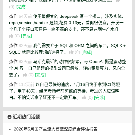
(0)
[完成]
杰作
64天前
使用最便宜的 deepseek 写一个接口，涉及实体、
repo,service,handler 逻辑,花费 0.13元，看似很便宜，开发一
个几千个接口项目是一笔不菲的支出，还不算达到生产水准。
(0)
[完成]
杰作
82天前
我们需要介于 SQL 和 ORM 之间的东西，SQLX +
SQLC 就是比较理想的选择了。
(0)
[完成]
杰作
93天前
马斯克最近的动作很频繁，与 OpenAI 撕逼震动整
个 AI 界，自己组建的模型公司已解散，转向租赁算力，风向全
变了。
(0)
[完成]
杰作
112天前
以自己最快的速度，4月16日终于拿到C1驾照
了，用了48天，经历考场考前煎熬的等待，考过的人应该明
白。不怕笑话拿了证还不一定敢开车。
(0)
[完成]
近期热门话题
2026年5月国产主流大模型深度综合评估报告