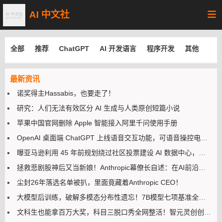
AI 中文社
全部
推荐
ChatGPT
AI 开发语言
程序开发
其他
最新资讯
诺奖得主Hassabis，也要走了！
研究：人们无法有效区分 AI 生成与人类原创短篇小说
苹果中国官网删除 Apple 智能接入阿里千问使用手册
OpenAI 桌面端 ChatGPT 上线语音交互功能，可语音操控电脑执行多步骤任务
曝亚马逊利用 45 年前规划绕过社区投票建设 AI 数据中心，美国加州吉尔罗伊市民不满
拯救悲剧股神后又当新娘！Anthropic幕僚长自述：在AI前沿寻找上帝
尘封26年落选名单被扒，里面竟藏着Anthropic CEO！
大模型后训练，破解多模态分布性遗忘！7B模型七项基准全线提升
文科生也能拿百万大奖，科目三脱口秀全网整活！智元灵创创意大赛来了