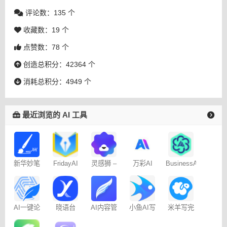
评论数：135 个
收藏数：19 个
点赞数：78 个
创造总积分：42364 个
消耗总积分：4949 个
最近浏览的 AI 工具
新华妙笔
FridayAI
灵感狮 –
万彩AI
BusinessAI
AI
写作助手
免费AI创
作
AI一键论
晓语台
AI内容管
米羊写完
小鱼AI写
文-
家-免费
啦AI伴写
作 – 免费
AIPaperPass
100篇