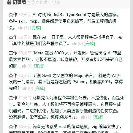
记事墙
登录立即发布记事
杰作
52天前
AI 时代 NodeJS，TypeScript 才是最大的赢家。
各种 skill，mcp，插件都是使用它来编写，前端工程师的机
会。
(1)
[完成]
杰作
58天前
现在 AI 一日千里，人人都是程序员指挥官了，充
当其中的就是我们这些程序员了。
(0)
[完成]
杰作
59天前
“Meta 裁员 8000 人，开发岗、管理岗成 AI 转型
最大牺牲品”，老板不厚道，卸磨杀驴，开发者抬起石头砸自己
的脚...
(0)
[完成]
杰作
60天前
听说 Swift 之父创立的 Mojo 语言， 就是为 AI 开
发的一门语言，看下就是静态版的 Python，相似度90%，学得
完吗？
(0)
[完成]
杰作
61天前
马斯克认为编程今年将会死去。不是进化，而是死
亡。到今年年底，人工智能将不再需要编程语言，它直接生成
机器码，二进制优化，超越了人类逻辑所能创造的任何东西。
没有翻译，没有汇编，纯粹的执行力。
(1)
[完成]
杰作
63天前
简直无法忍受 rust 的编译速度，zig 编译太快了，
肉眼察觉不到，就编译完了，不愧是洁癖者发明的语言。