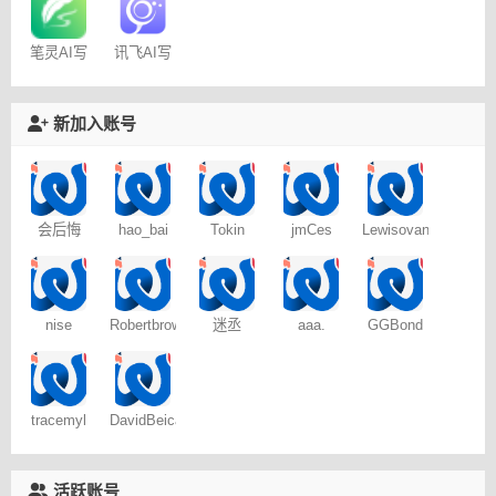
笔灵AI写
讯飞AI写
作
作
新加入账号
会后悔
hao_bai
Tokin
jmCes
Lewisovant
nise
Robertbrows
迷丞
aaa.
GGBond
tracemyl
DavidBeica
活跃账号