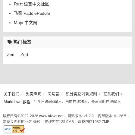
Rust 语言中文社区
飞桨 PaddlePaddle
Mojo 中文网
热门标签
Zed
Zed
关于我们
免责声明
问与答
积分奖励消耗规则
联系我们
/
/
/
/
/
Markdown 教程
/
今日访问466人，当前在线25人，最高同时在线90人
版权所有©2022-2026
www.aizws.net
·
网站版本: v1.2.8
·
内部版本: v1.26.5
·
加载页面耗时
4421
毫秒
·
物理内存
125.0
MB
·
虚拟内存
1982.7
MB