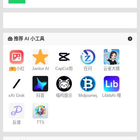
推荐 AI 小工具
小红
Janitor AI
CapCut剪
在问
云雀大模
[新]
角色扮演
映专业版
型
书图文笔
聊天
记
xAI Grok
抖音
喵呜提示
Midjourney
LiblibAI·哩
Dreamina
词助手
提示词
布哩布AI
– 免费
（咒语）
生成器
反谱
TTS
Online