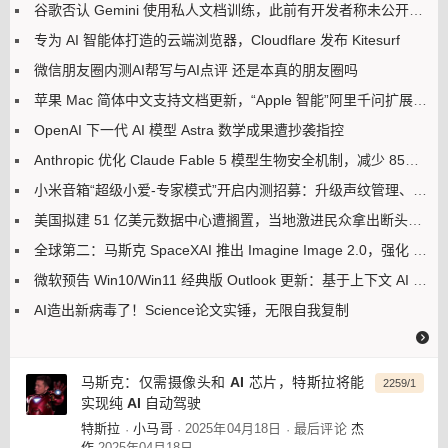
谷歌否认 Gemini 使用私人文档训练，此前有开发者称未公开内容遭泄露
专为 AI 智能体打造的云端浏览器，Cloudflare 发布 Kitesurf
微信朋友圈内测AI帮写与AI点评 还是本真的朋友圈吗
苹果 Mac 简体中文支持文档更新，“Apple 智能”阿里千问扩展现身了
OpenAI 下一代 AI 模型 Astra 数学成果遭抄袭指控
Anthropic 优化 Claude Fable 5 模型生物安全机制，减少 85% 误拦截
小米音箱“超级小爱-专家模式”开启内测招募：升级声纹管理、语音歌单等功能
美国拟建 51 亿美元数据中心遭搁置，当地激进民众拿出断头台以示抗议
全球第二：马斯克 SpaceXAI 推出 Imagine Image 2.0，强化 AI 生图 / 编辑能力
微软预告 Win10/Win11 经典版 Outlook 更新：基于上下文 AI 解释用户选中文本
AI造出新病毒了！Science论文实锤，无限自我复制
马斯克：仅需摄像头和 AI 芯片，特斯拉将能
2259/1
实现纯 AI 自动驾驶
特斯拉
小马哥
2025年04月18日
最后评论
杰
·
·
·
作
2025年04月18日