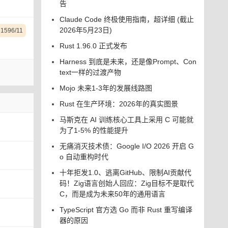
告
Claude Code 终极使用指南，超详细 (截止
2026年5月23日)
1596/11
Rust 1.96.0 正式发布
Harness 到底是未来，还是像Prompt、Con
text一样的过渡产物
Mojo 未来1-3年的发展线路图
Rust 在生产环境：2026年的真实图景
马斯克在 AI 训练核心工具上采用 C 可能就
为了1-5% 的性能提升
无痛消灭技术债：Google I/O 2026 开启 G
o 自动重构时代
十年拒发1.0、逃离GitHub、限制AI贡献代
码！Zig语言创始人回应：Zig目标不是取代
C，而是成为未来50年的通用语言
TypeScript 官方选 Go 而非 Rust 重写编译
器的原因