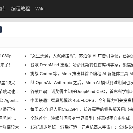
类库
编程教程
Wiki
ce 2.0
“女生洗澡，大叔帮搓背”：苏泊尔 AI 广告引争议，已紧
就来了！
谷歌 DeepMind 重组：哈萨比斯转任首席科学家，聚焦通用人工智
挑战 Codex 等，Meta 推出其首个编程 AI 智能体工具 Muse 
顶尖人才招募
继 OpenAI、Anthropic 之后，Meta AI 模型测试期间也发生“越界
I 蒸馏技术
谷歌巨震！诺奖得主卸任DeepMind CEO，首席科学家Jeff Dean
ent 业务
中国联通：智算规模达 45EFLOPS，今年算力相关投资将超 175
，这很可怕
每周2亿年轻人用ChatGPT，却连高手的零头都没用出
6G 基站
全球首个，连续时间具身世界模型！任意帧率自由生成
预计涨幅较大
15岁进少年班，97后打造「元点机器人宇宙」：全栈技术自研领跑家庭机器