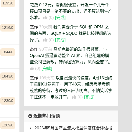
1195/0
花费 0.13元，看似很便宜，开发一个几千个
接口项目是一笔不菲的支出，还不算达到生产
水准。
(0)
[完成]
杰作
79天前
我们需要介于 SQL 和 ORM 之
1216/0
间的东西，SQLX + SQLC 就是比较理想的选
择了。
(0)
[完成]
杰作
90天前
马斯克最近的动作很频繁，与
1844/0
OpenAI 撕逼震动整个 AI 界，自己组建的模
型公司已解散，转向租赁算力，风向全变了。
(0)
[完成]
1843/0
杰作
109天前
以自己最快的速度，4月16日终
于拿到C1驾照了，用了48天，经历考场考前
煎熬的等待，考过的人应该明白。不怕笑话拿
了证还不一定敢开车。
(0)
[完成]
1230/0
近期热门话题
1269/0
2026年5月国产主流大模型深度综合评估报