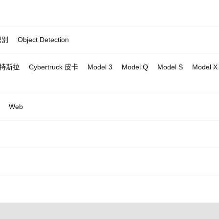
识别
Object Detection
特斯拉
Cybertruck 皮卡
Model 3
Model Q
Model S
Model X
Web