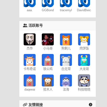
aaa.
GGBond
tracemyl
DavidBeica
活跃账号
杰作
小马哥
狗剩儿
肉饼饭
卡布奇诺
铁公鸡
白无常
大龙哥
daqeeai
拾木人
法海
科技晓晓
友情链接