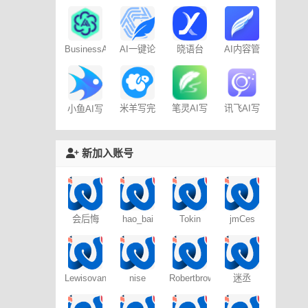
AI
写作助手
免费AI创
作
AI一键论
BusinessAI
晓语台
AI内容管
文-
家-免费
AIPaperPass
100篇
米羊写完
笔灵AI写
讯飞AI写
小鱼AI写
啦AI伴写
作
作
作 – 免费
新加入账号
会后悔
hao_bai
Tokin
jmCes
Lewisovant
nise
Robertbrows
迷丞