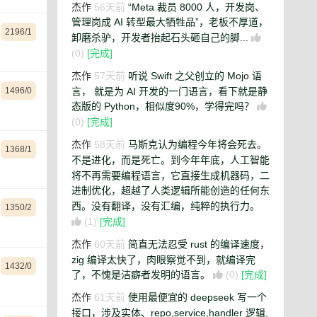
杰作
56天前
“Meta 裁员 8000 人，开发岗、
管理岗成 AI 转型最大牺牲品”，老板不厚道，
2196/1
卸磨杀驴，开发者抬起石头砸自己的脚...
(0)
[完成]
杰作
57天前
听说 Swift 之父创立的 Mojo 语
言， 就是为 AI 开发的一门语言，看下就是静
1496/0
态版的 Python，相似度90%，学得完吗？
(0)
[完成]
杰作
58天前
马斯克认为编程今年将会死去。
1368/1
不是进化，而是死亡。到今年年底，人工智能
将不再需要编程语言，它直接生成机器码，二
进制优化，超越了人类逻辑所能创造的任何东
西。没有翻译，没有汇编，纯粹的执行力。
1350/2
(1)
[完成]
杰作
60天前
简直无法忍受 rust 的编译速度，
zig 编译太快了，肉眼察觉不到，就编译完
1432/0
了，不愧是洁癖者发明的语言。
(0)
[完成]
杰作
61天前
使用最便宜的 deepseek 写一个
接口，涉及实体、repo,service,handler 逻辑,