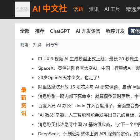
AI 中文社
话题
资讯
AI 工具
精选
全部
推荐
ChatGPT
AI 开发语言
程序开发
其他
随笔
扯淡
问与答
FLUX 3 视频 AI 生成模型正式上线：最长 20 秒原生 1080p，跑分优于 Seedan
SpaceX、英伟达刚官宣太空AI，中国「行星级AI」
23岁OpenAI天才少女，也走了！
阿里达摩院开放 15 项芯片与 AI 研究课题，启动“阿里星”
最
消息称张一鸣内部下死命令：就算模型暂时落后，字节跳动也不会依赖 A
新
资
百度入局 AI 办公：dodo 并入百度搭子，全面整合办公 Ag
讯
“AI 教父”辛顿：人工智能可能会发展出自己的目标
消息称英伟达急寻中国 AI 基站供应商，与“下一个中际旭创”合作开发 
DeepSeek：计划近期整体上调 API 服务的定价，