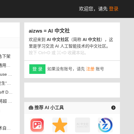
欢迎您，
请先
登录
aizws = AI 中文社
欢迎来到
AI 中文社区
（简称
AI 中文社
），这
里是学习交流 AI 人工智能技术的中文社区。
按下 Ctrl+D 或 ⌘+D 收藏本站。
急下架
能应用
如果没有账号，请先
注册
账号
登 录
Code
”事件
离职创业
 亿元
推荐 AI 小工具
来
人赛道