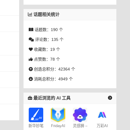
话题相关统计
话题数：190 个
评论数：135 个
收藏数：19 个
点赞数：78 个
创造总积分：42364 个
消耗总积分：4949 个
最近浏览的 AI 工具
新华妙笔
FridayAI
灵感狮 –
万彩AI