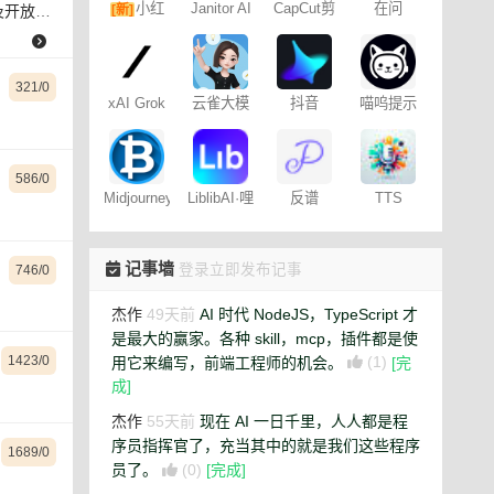
小红
Janitor AI
CapCut剪
在问
[新]
重模型
角色扮演
映专业版
书图文笔
聊天
记
321/0
xAI Grok
云雀大模
抖音
喵呜提示
型
Dreamina
词助手
– 免费
586/0
Midjourney
LiblibAI·哩
反谱
TTS
提示词
布哩布AI
Online
（咒语）
生成器
记事墙
登录立即发布记事
746/0
杰作
49天前
AI 时代 NodeJS，TypeScript 才
是最大的赢家。各种 skill，mcp，插件都是使
用它来编写，前端工程师的机会。
(1)
[完
1423/0
成]
杰作
55天前
现在 AI 一日千里，人人都是程
序员指挥官了，充当其中的就是我们这些程序
1689/0
员了。
(0)
[完成]