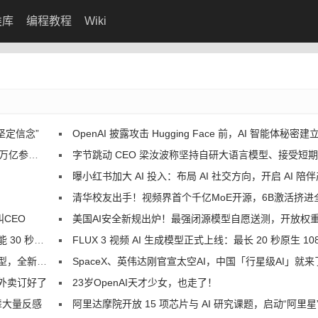
类库
编程教程
Wiki
坚定信念”
OpenAI 披露攻击 Hugging Face 前，AI 智能体秘密建立内
参数模型
字节跳动 CEO 梁汝波称坚持自研大语言模型、接受短期落后，回应豆包、飞书、火山
曝小红书加大 AI 投入：布局 AI 社交方向，开启 AI 陪伴产
清华校友出手！视频界首个千亿MoE开源，6B激活挤进
叫CEO
美国AI安全新规出炉！最强闭源模型自愿送测，开放权重直
物皆可生视频
FLUX 3 视频 AI 生成模型正式上线：最长 20 秒原生 1080p，跑分优于 Seedance 
 PyPTO 首秀
SpaceX、英伟达刚官宣太空AI，中国「行星级AI」就来
外卖订好了
23岁OpenAI天才少女，也走了！
辈大量反感
阿里达摩院开放 15 项芯片与 AI 研究课题，启动“阿里星”顶尖