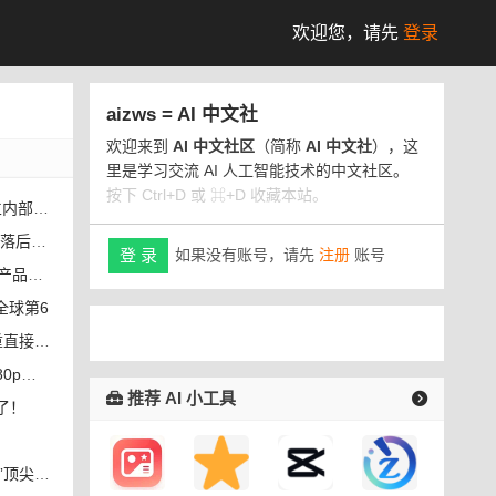
欢迎您，
请先
登录
aizws = AI 中文社
欢迎来到
AI 中文社区
（简称
AI 中文社
），这
里是学习交流 AI 人工智能技术的中文社区。
按下 Ctrl+D 或 ⌘+D 收藏本站。
部留言板
引擎整合
如果没有账号，请先
注册
账号
登 录
品自研
全球第6
接放行
2.0
推荐 AI 小工具
了！
人才招募