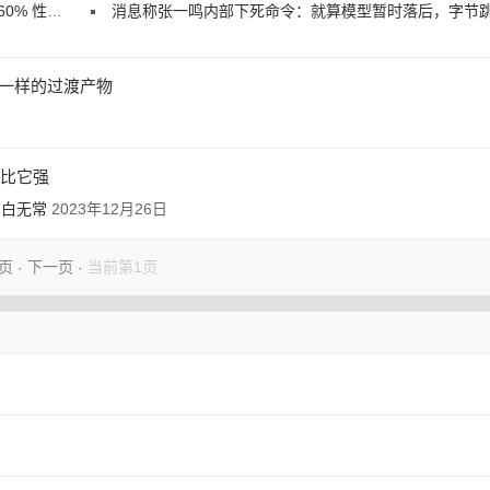
性能收益
消息称张一鸣内部下死命令：就算模型暂时落后，字节跳动也不会依赖 AI 
ext一样的过渡产物
都比它强
论
白无常
2023年12月26日
页
下一页
当前第1页
·
·