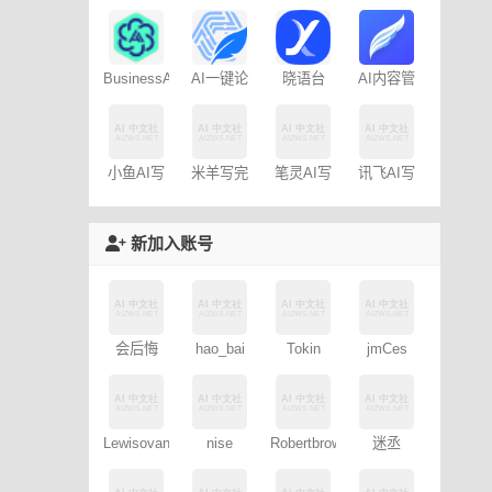
AI
写作助手
免费AI创
作
AI一键论
BusinessAI
晓语台
AI内容管
文-
家-免费
AIPaperPass
100篇
小鱼AI写
米羊写完
笔灵AI写
讯飞AI写
作 – 免费
啦AI伴写
作
作
新加入账号
会后悔
hao_bai
Tokin
jmCes
Lewisovant
nise
Robertbrows
迷丞