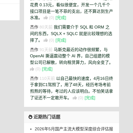
花费 0.13元，看似很便宜，开发一个几千个
接口项目是一笔不菲的支出，还不算达到生产
水准。
(0)
[完成]
杰作
80天前
我们需要介于 SQL 和 ORM 之
间的东西，SQLX + SQLC 就是比较理想的选
择了。
(0)
[完成]
杰作
91天前
马斯克最近的动作很频繁，与
OpenAI 撕逼震动整个 AI 界，自己组建的模
型公司已解散，转向租赁算力，风向全变了。
(0)
[完成]
杰作
110天前
以自己最快的速度，4月16日终
于拿到C1驾照了，用了48天，经历考场考前
煎熬的等待，考过的人应该明白。不怕笑话拿
了证还不一定敢开车。
(0)
[完成]
近期热门话题
2026年5月国产主流大模型深度综合评估报