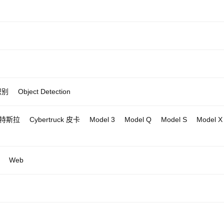
识别
Object Detection
特斯拉
Cybertruck 皮卡
Model 3
Model Q
Model S
Model X
Web