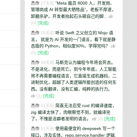
杰作
57天前
“Meta 裁员 8000 人，开发岗、
管理岗成 AI 转型最大牺牲品”，老板不厚道，
卸磨杀驴，开发者抬起石头砸自己的脚...
(0)
[完成]
杰作
58天前
听说 Swift 之父创立的 Mojo 语
言， 就是为 AI 开发的一门语言，看下就是静
态版的 Python，相似度90%，学得完吗？
(0)
[完成]
杰作
59天前
马斯克认为编程今年将会死去。
不是进化，而是死亡。到今年年底，人工智能
将不再需要编程语言，它直接生成机器码，二
进制优化，超越了人类逻辑所能创造的任何东
西。没有翻译，没有汇编，纯粹的执行力。
(1)
[完成]
杰作
61天前
简直无法忍受 rust 的编译速度，
zig 编译太快了，肉眼察觉不到，就编译完
了，不愧是洁癖者发明的语言。
(0)
[完成]
杰作
61天前
使用最便宜的 deepseek 写一个
接口，涉及实体、repo,service,handler 逻辑,