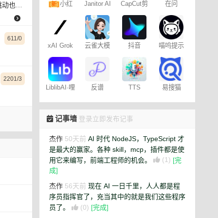
小红
Janitor AI
CapCut剪
在问
[新]
蒸馏技术
角色扮演
映专业版
书图文笔
聊天
记
611/0
xAI Grok
云雀大模
抖音
喵呜提示
型
Dreamina
词助手
– 免费
2201/3
易搜猫
LiblibAI·哩
反谱
TTS
布哩布AI
Online
记事墙
登录立即发布记事
杰作
50天前
AI 时代 NodeJS，TypeScript 才
是最大的赢家。各种 skill，mcp，插件都是使
用它来编写，前端工程师的机会。
(1)
[完
成]
杰作
56天前
现在 AI 一日千里，人人都是程
序员指挥官了，充当其中的就是我们这些程序
员了。
(0)
[完成]