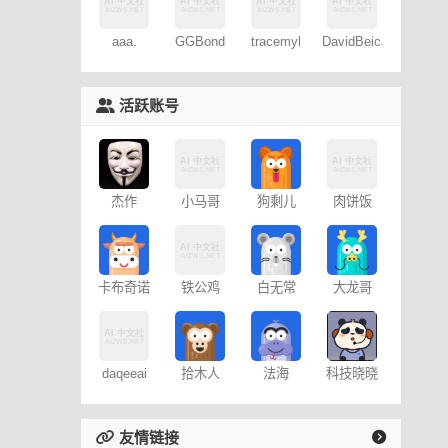
aaa.
GGBond
tracemyl
DavidBeica
活跃账号
杰作
小马哥
狗剩儿
肉饼饭
卡布奇诺
铁公鸡
白无常
大龙哥
daqeeai
拾木人
法海
科技晓晓
友情链接