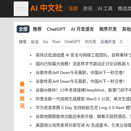
AI 中文社
话题
资讯
AI 工具
精选
全部
推荐
ChatGPT
AI 开发语言
程序开发
其他
随笔
扯淡
Go
Rust
ChatGPT
问与答
后端开发
C
英伟达低调组建 AI 安全与网络工程团队，自称秉持“
国内已知最大规模！消息称字节跳动正讨论训练超 5 万亿
谷歌传奇Jeff Dean今天离职，中国AI下一秒交卷！
谷歌传奇Jeff Dean今天离职，中国AI下一秒交卷！
最
谷歌AI换帅！13年老将接棒DeepMind，新掌门却不
新
资
阿里全新一代视频生成模型 Wan3.0 公测：单次生成能 30 秒，号称万
讯
华为官宣昇腾 0 Day 支持蚂蚁百灵 Ling-3.0-flash 模型，全新算子编程框架 CANN
谷歌地图智能体功能迎来新升级：聊着天就把酒店、
美国祖父母热衷将孙辈写进 AI 生成童书，引发父母