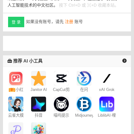
人工智能技术的中文社区。
按下 Ctrl+D 或 ⌘+D 收藏本站。
如果没有账号，请先
注册
账号
登 录
推荐 AI 小工具
小红
Janitor AI
CapCut剪
在问
xAI Grok
[新]
角色扮演
映专业版
书图文笔
聊天
记
云雀大模
抖音
喵呜提示
Midjourney
LiblibAI·哩
型
Dreamina
词助手
提示词
布哩布AI
– 免费
（咒语）
生成器