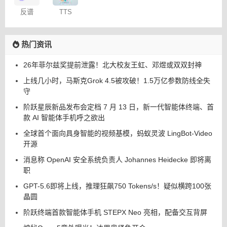
反谱
TTS
Online
热门资讯
26年菲尔兹奖提前泄露！北大校友王虹、邓煜或双双封神
上线几小时，马斯克Grok 4.5被攻破！1.5万亿参数防线全失
守
阶跃星辰新品发布会定档 7 月 13 日，新一代智能体终端、首
款 AI 智能体手机呼之欲出
全球首个面向具身智能的视频基模，蚂蚁灵波 LingBot-Video
开源
消息称 OpenAI 安全系统负责人 Johannes Heidecke 即将离
职
GPT-5.6即将上线，推理狂飙750 Tokens/s！疑似横跨100张
晶圆
阶跃终端首款智能体手机 STEPX Neo 亮相，配备交互背屏