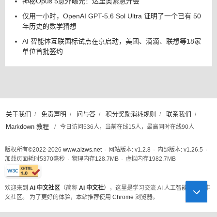
神秘Opus 5意外曝光！达里奥紧急开会
仅用一小时，OpenAI GPT-5.6 Sol Ultra 证明了一个已有 50
年历史的数学猜想
AI 智能体互联国标试点在京启动，美团、滴滴、联想等18家
单位首批签约
关于我们
免责声明
问与答
积分奖励消耗规则
联系我们
/
/
/
/
/
Markdown 教程
/
今日访问536人，当前在线15人，最高同时在线90人
版权所有©2022-2026
www.aizws.net
·
网站版本: v1.2.8
·
内部版本: v1.26.5
·
加载页面耗时
5370
毫秒
·
物理内存
128.7
MB
·
虚拟内存
1982.7
MB
此页面已通过W3C XHTML 1.0 Strict标准验证
欢迎来到
AI 中文社区
（简称
AI 中文社
），这里是学习交流 AI 人工智能技术的中
文社区。 为了更好的体验，本站推荐使用
Chrome
浏览器。