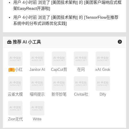
用户 4小时前 浏览了
[美团技术架构]
的
[美团客户端响应式框
架EasyReact开源啦]
用户 4小时前 浏览了
[美团技术架构]
的
[TensorFlow在推荐
系统中的分布式训练优化实践]
推荐 AI 小工具
小红
Janitor AI
CapCut剪
在问
xAI Grok
[新]
角色扮演
映专业版
书图文笔
聊天
记
Civitai社
云雀大模
喵呜提示
新华妙笔
Dify
区 – C站
型
词助手
AI
Zion无代
Write
码开发平
Wise网文