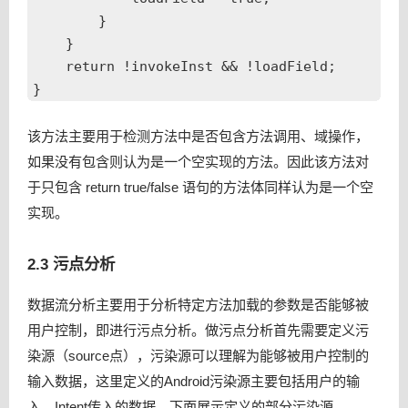
美团点评容器平台HULK的调度系统
        }

美团点评酒旅前端的技术体系
    }

机器学习中模型优化不得不思考的几个问题
    return !invokeInst && !loadField;

美团DSP广告策略实践
基于rsync的文件增量同步方案
该方法主要用于检测方法中是否包含方法调用、域操作，
Vuex框架原理与源码分析
如果没有包含则认为是一个空实现的方法。因此该方法对
Leaf——美团点评分布式ID生成系统
于只包含 return true/false 语句的方法体同样认为是一个空
外卖订单量预测异常报警模型实践
实现。
HDFS Federation在美团点评的应用与改进
2.3 污点分析
Android OOM案例分析
Android App包瘦身优化实践
数据流分析主要用于分析特定方法加载的参数是否能够被
从Google白皮书看企业安全最佳实践
用户控制，即进行污点分析。做污点分析首先需要定义污
旅游推荐系统的演进
染源（source点），污染源可以理解为能够被用户控制的
输入数据，这里定义的Android污染源主要包括用户的输
前端渲染引擎doT.js解析
入、Intent传入的数据，下面展示定义的部分污染源