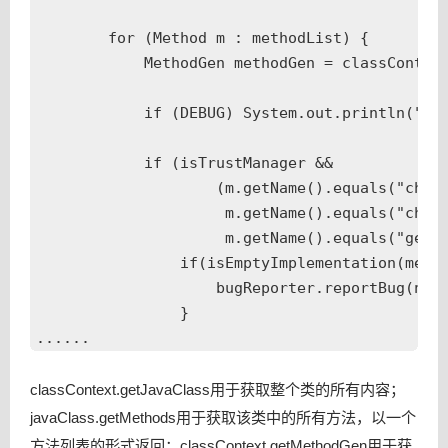
这个Spring高危漏洞，你修补了吗？
前端感官性能的衡量和优化实践
        for (Method m : methodList) {

            MethodGen methodGen = classContext
人工智能在线特征系统中的生产调度
Android Binder漏洞挖掘技术与案例
            if (DEBUG) System.out.println(">>>
监控平台前端SDK开发实践
            if (isTrustManager &&

美团和大众点评两大数据平台是怎么融合的
                    (m.getName().equals("check
美团点评数据平台融合实践
                     m.getName().equals("check
Android漏洞扫描工具Code Arbiter
                     m.getName().equals("getAc
前端可用性保障实践
                if(isEmptyImplementation(metho
                    bugReporter.reportBug(new 
云端的SRE发展与实践
                }

深度学习在美团点评推荐平台排序中的运用
Android远程调试的探索与实现
sysbench在美团点评中的应用
classContext.getJavaClass用于获取整个类的所有内容；
javaClass.getMethods用于获取该类中的所有方法，以一个
Redux从设计到源码
方法列表的形式返回；classContext.getMethodGen用于获