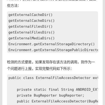
大众点评账号业务高可用进阶之路
些方法：
2000万日订单背后：美团外卖客户端高可用建设体系
getExternalCacheDir()

互联网企业：如何建设数据安全体系？
getExternalCacheDirs()

SQL解析在美团点评中的应用
getExternalFilesDir()

getExternalFilesDirs()

美团点评数据平台Kerberos优化实战
getExternalMediaDirs()

美团点评广告实时索引的设计与实现
Environment.getExternalStorageDirectory()

质量运营在智能支付业务测试中的初步实践
互联网公司数据安全保护新探索
检测的方式便是，如果发现存在该方法的调用，则作为一
质量运营在美团点评智能支付业务测试中的初步实践
个问题进行上报，实现完整代码如下所示：
Ruby在QA自动化中的应用
插件化、热补丁中绕不开的Proguard的坑
public class ExternalFileAccessDetector extend
Android插件化、热补丁中绕不开的ProGuard的坑
    private static final String ANDROID_EXTERN
高可用：美团点评智能支付核心交易系统的可用性实践
    private BugReporter bugReporter;

大数据：美团酒旅实时数据规则引擎应用实践
    public ExternalFileAccessDetector(BugRepor