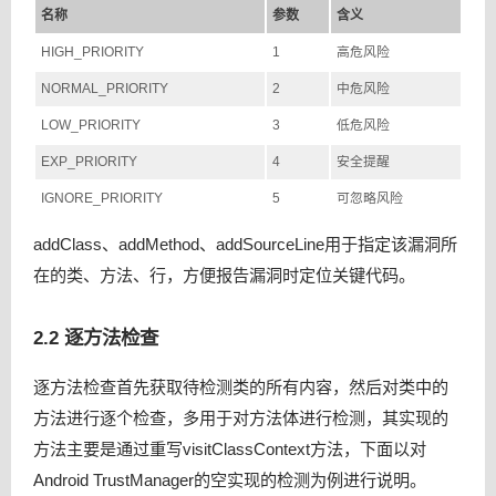
名称
参数
含义
流量运营数据产品最佳实践——美团旅行流量罗盘
HIGH_PRIORITY
1
高危风险
Android Hook技术防范漫谈
NORMAL_PRIORITY
2
中危风险
美团点评基于Storm的实时数据处理实践
LOW_PRIORITY
3
低危风险
初探下一代网络隔离与访问控制
EXP_PRIORITY
4
安全提醒
聊聊MyBatis缓存机制
IGNORE_PRIORITY
5
可忽略风险
境外业务性能优化实践
卫星系统——酒店后端全链路日志收集工具介绍
addClass、addMethod、addSourceLine用于指定该漏洞所
在的类、方法、行，方便报告漏洞时定位关键代码。
高性能平台设计—美团旅行结算平台实践
微服务拆分过细？“卫星”系统帮你做日志收集无遗漏
2.2 逐方法检查
高性能平台设计——美团旅行结算平台实践
MSON，让JSON序列化更快
逐方法检查首先获取待检测类的所有内容，然后对类中的
方法进行逐个检查，多用于对方法体进行检测，其实现的
Lego：美团点评接口自动化测试实践
方法主要是通过重写visitClassContext方法，下面以对
智能投放系统之场景分析最佳实践
Android TrustManager的空实现的检测为例进行说明。
从实际案例聊聊Java应用的GC优化