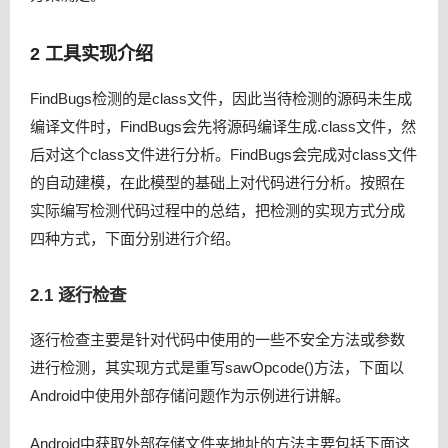
Android自动化页面测速在美团的实践
2 工具实现介绍
MCI：大众点评千人移动研发团队怎样做持续集成？
美团如何基于深度学习实现图像的智能审核？
FindBugs检测的是class文件，因此当待检测的源码未生成
前端遇上Go: 静态资源增量更新的新实践
编译文件时，FindBugs会先将源码编译生成.class文件，然
Kotlin代码检查在美团的探索与实践
后对这个class文件进行分析。FindBugs会完成对class文件
的自动建模，在此模型的基础上对代码进行分析。按照在
UAS：大众点评用户行为系统
实际编写检测代码过程中的总结，把检测的实现方式分成
全球AI技术开放日之走进美团 ：探索美团外卖背后的AI大脑
四种方式，下面分别进行介绍。
美团外卖iOS多端复用的推动、支撑与思考
强化学习、分布式系统、机器学习，美团专家ArchSummit
2.1 逐行检查
开讲啦
Picasso：开启大前端的未来
逐行检查主要是针对代码中使用的一些不安全方法或参数
WWDC案例解读：大众点评相机直接扫描支付是怎么实现的
进行检测，其实现方式是重写sawOpcode()方法，下面以
美团外卖Android Crash治理之路
Android中使用外部存储问题作为示例进行讲解。
深度学习在美团搜索广告排序的应用实践
Android中获取外部存储文件夹地址的方法主要包括下面这