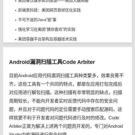
美团餐饮娱乐知识图谱——美团大脑揭秘
前端黑科技：美团网页首帧优化实践
不可不说的Java“锁”事
强化学习在美团“猜你喜欢”的实践
美团容器平台架构及容器技术实践
不可不说的Java“锁”事
Category 特性在 iOS 组件化中的应用与管控
Android漏洞扫描工具Code Arbiter
浅谈大型互联网企业入侵检测及防护策略
目前Android应用代码漏洞扫描工具种类繁多，效果良莠不
浅谈大型互联网的企业入侵检测及防护策略
齐，这些工具有一个共同的特点，都是在应用打包完成后
深入剖析Swift性能优化
对应用进行解包扫描。这种扫描有非常明显的缺点，扫描
美团大脑：知识图谱的建模方法及其应用
周期较长，不能向开发者实时反馈代码中存在的安全问
CAT 3.0 开源发布，支持多语言客户端及多项性能提升
题，并且对于问题代码的定位需要手动搜索匹配源码，这
iOS系统中导航栏的转场解决方案与最佳实践
样就更不利于开发者对问题代码进行及时的修改。Code
Arbiter正是为解决上述两个问题而开发的，专门对Android
美团深度学习系统的工程实践
Studio中的源码进行安全扫描。