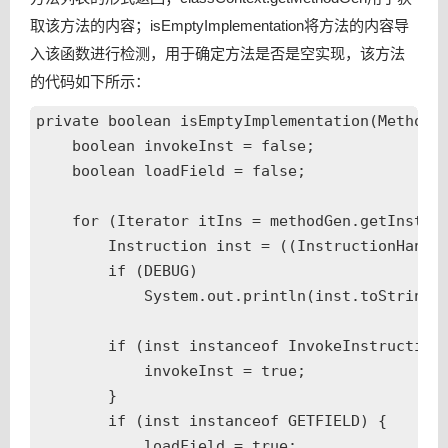
人工智能在线特征系统中的数据存取技术
取该方法的内容；isEmptyImplementation将方法的内容导
LsLoader——通用移动端Web App离线化方案
入该函数进行检测，用于确定方法是否是空实现，该方法
孵化业务快速落地与优化
的代码如下所示：
美团点评数据库高可用架构的演进与设想
private boolean isEmptyImplementation(MethodGe
美团点评酒店后台故障演练系统
    boolean invokeInst = false;

客户端自动化测试研究
    boolean loadField = false;

Android增量代码测试覆盖率工具
    for (Iterator itIns = methodGen.getInstruc
美团点评旅游搜索召回策略的演进
        Instruction inst = ((InstructionHandle
WebView性能、体验分析与优化
        if (DEBUG)

从0到1：构建强大且易用的规则引擎
            System.out.println(inst.toString(t
Hyperloop，让发布简洁高效
        if (inst instanceof InvokeInstruction)
美团点评酒旅数据仓库建设实践
            invokeInst = true;

磁盘I/O那些事
        }

纠删码存储系统中的投机性部分写技术
        if (inst instanceof GETFIELD) {

            loadField = true;
