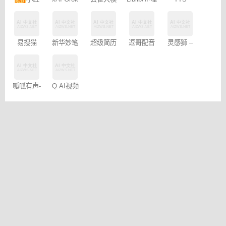
[新]
型
Online
布哩布AI
书图文笔
记
逗哥配音
灵感狮 –
易搜猫
新华妙笔
超级简历
神器
免费AI创
AI
WonderCV
作
呱呱有声-
Q.AI视频
制作平台
生成工具