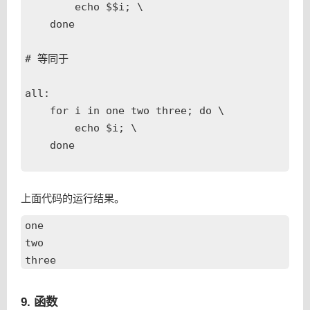
        echo $$i; \

    done

# 等同于

all:

    for i in one two three; do \

        echo $i; \

    done

上面代码的运行结果。
one

two

9. 函数