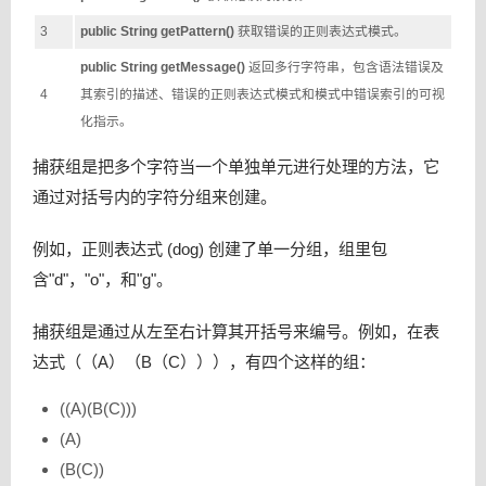
3
public String getPattern()
获取错误的正则表达式模式。
public String getMessage()
返回多行字符串，包含语法错误及
4
其索引的描述、错误的正则表达式模式和模式中错误索引的可视
化指示。
捕获组是把多个字符当一个单独单元进行处理的方法，它
通过对括号内的字符分组来创建。
例如，正则表达式 (dog) 创建了单一分组，组里包
含"d"，"o"，和"g"。
捕获组是通过从左至右计算其开括号来编号。例如，在表
达式（（A）（B（C））），有四个这样的组：
((A)(B(C)))
(A)
(B(C))