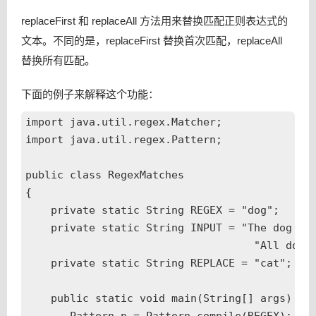
replaceFirst 和 replaceAll 方法用来替换匹配正则表达式的
文本。不同的是，replaceFirst 替换首次匹配，replaceAll
替换所有匹配。
下面的例子来解释这个功能：
import java.util.regex.Matcher;

import java.util.regex.Pattern;

public class RegexMatches

{

    private static String REGEX = "dog";

    private static String INPUT = "The dog say
                                    "All dogs 
    private static String REPLACE = "cat";

    public static void main(String[] args) {
