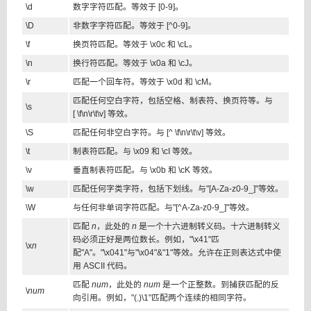
\d
数字字符匹配。等效于 [0-9]。
\D
非数字字符匹配。等效于 [^0-9]。
\f
换页符匹配。等效于 \x0c 和 \cL。
\n
换行符匹配。等效于 \x0a 和 \cJ。
\r
匹配一个回车符。等效于 \x0d 和 \cM。
匹配任何空白字符，包括空格、制表符、换页符等。与
\s
[ \f\n\r\t\v] 等效。
\S
匹配任何非空白字符。与 [^ \f\n\r\t\v] 等效。
\t
制表符匹配。与 \x09 和 \cI 等效。
\v
垂直制表符匹配。与 \x0b 和 \cK 等效。
\w
匹配任何字类字符，包括下划线。与"[A-Za-z0-9_]"等效。
\W
与任何非单词字符匹配。与"[^A-Za-z0-9_]"等效。
匹配
n
，此处的
n
是一个十六进制转义码。十六进制转义
码必须正好是两位数长。例如，"\x41"匹
\x
n
配"A"。"\x041"与"\x04"&"1"等效。允许在正则表达式中使
用 ASCII 代码。
匹配
num
，此处的
num
是一个正整数。到捕获匹配的反
\
num
向引用。例如，"(.)\1"匹配两个连续的相同字符。