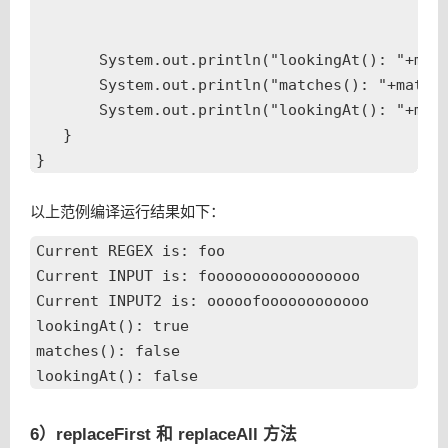
       System.out.println("lookingAt(): "+matc
       System.out.println("matches(): "+matche
       System.out.println("lookingAt(): "+matc
   }

以上范例编译运行结果如下：
Current REGEX is: foo

Current INPUT is: fooooooooooooooooo

Current INPUT2 is: ooooofoooooooooooo

lookingAt(): true

matches(): false

6）replaceFirst 和 replaceAll 方法