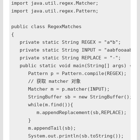
import java.util.regex.Matcher;

import java.util.regex.Pattern;

public class RegexMatches

{

   private static String REGEX = "a*b";

   private static String INPUT = "aabfooaabfoo
   private static String REPLACE = "-";

   public static void main(String[] args) {

      Pattern p = Pattern.compile(REGEX);

      // 获取 matcher 对象

      Matcher m = p.matcher(INPUT);

      StringBuffer sb = new StringBuffer();

      while(m.find()){

         m.appendReplacement(sb,REPLACE);

      }

      m.appendTail(sb);

      System.out.println(sb.toString());
