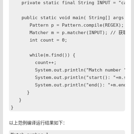
    private static final String INPUT = "cat c
    public static void main( String[] args ){

       Pattern p = Pattern.compile(REGEX);

       Matcher m = p.matcher(INPUT); // 获取 m
       int count = 0;

       while(m.find()) {

         count++;

         System.out.println("Match number "+co
         System.out.println("start(): "+m.star
         System.out.println("end(): "+m.end())
      }

   }

以上范例编译运行结果如下：