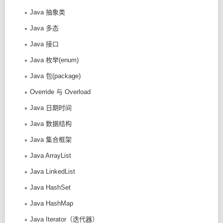
Java 抽象类
Java 多态
Java 接口
Java 枚举(enum)
Java 包(package)
Override 与 Overload
Java 日期时间
Java 数据结构
Java 集合框架
Java ArrayList
Java LinkedList
Java HashSet
Java HashMap
Java Iterator（迭代器）