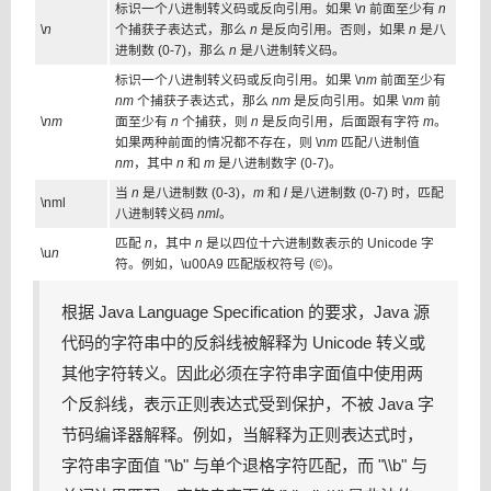
标识一个八进制转义码或反向引用。如果 \
n
前面至少有
n
\
n
个捕获子表达式，那么
n
是反向引用。否则，如果
n
是八
进制数 (0-7)，那么
n
是八进制转义码。
标识一个八进制转义码或反向引用。如果 \
nm
前面至少有
nm
个捕获子表达式，那么
nm
是反向引用。如果 \
nm
前
\
nm
面至少有
n
个捕获，则
n
是反向引用，后面跟有字符
m
。
如果两种前面的情况都不存在，则 \
nm
匹配八进制值
nm
，其中
n
和
m
是八进制数字 (0-7)。
当
n
是八进制数 (0-3)，
m
和
l
是八进制数 (0-7) 时，匹配
\
nml
八进制转义码
nml
。
匹配
n
，其中
n
是以四位十六进制数表示的 Unicode 字
\u
n
符。例如，\u00A9 匹配版权符号 (©)。
根据 Java Language Specification 的要求，Java 源
代码的字符串中的反斜线被解释为 Unicode 转义或
其他字符转义。因此必须在字符串字面值中使用两
个反斜线，表示正则表达式受到保护，不被 Java 字
节码编译器解释。例如，当解释为正则表达式时，
字符串字面值 "\b" 与单个退格字符匹配，而 "\\b" 与