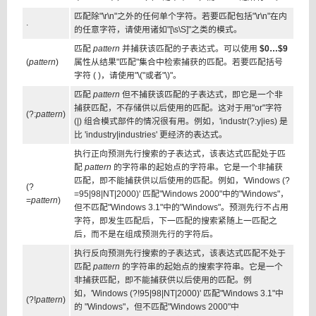
匹配除"\r\n"之外的任何单个字符。若要匹配包括"\r\n"在内
.
的任意字符，请使用诸如"[\s\S]"之类的模式。
匹配
pattern
并捕获该匹配的子表达式。可以使用
$0…$9
(
pattern
)
属性从结果"匹配"集合中检索捕获的匹配。若要匹配括号
字符 ( )，请使用"\("或者"\)"。
匹配
pattern
但不捕获该匹配的子表达式，即它是一个非
捕获匹配，不存储供以后使用的匹配。这对于用"or"字符
(?:
pattern
)
(|) 组合模式部件的情况很有用。例如，'industr(?:y|ies) 是
比 'industry|industries' 更经济的表达式。
执行正向预测先行搜索的子表达式，该表达式匹配处于匹
配
pattern
的字符串的起始点的字符串。它是一个非捕获
匹配，即不能捕获供以后使用的匹配。例如，'Windows (?
(?
=95|98|NT|2000)' 匹配"Windows 2000"中的"Windows"，
=
pattern
)
但不匹配"Windows 3.1"中的"Windows"。预测先行不占用
字符，即发生匹配后，下一匹配的搜索紧随上一匹配之
后，而不是在组成预测先行的字符后。
执行反向预测先行搜索的子表达式，该表达式匹配不处于
匹配
pattern
的字符串的起始点的搜索字符串。它是一个
非捕获匹配，即不能捕获供以后使用的匹配。例
如，'Windows (?!95|98|NT|2000)' 匹配"Windows 3.1"中
(?!
pattern
)
的 "Windows"，但不匹配"Windows 2000"中