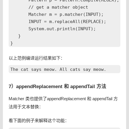
       Pattern p = Pattern.compile(REGEX);

       // get a matcher object

       Matcher m = p.matcher(INPUT); 

       INPUT = m.replaceAll(REPLACE);

       System.out.println(INPUT);

   }

以上范例编译运行结果如下：
7）appendReplacement 和 appendTail 方法
Matcher 类也提供了appendReplacement 和 appendTail 方
法用于文本替换：
看下面的例子来解释这个功能：