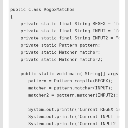
public class RegexMatches

{

    private static final String REGEX = "foo";
    private static final String INPUT = "foooo
    private static final String INPUT2 = "oooo
    private static Pattern pattern;

    private static Matcher matcher;

    private static Matcher matcher2;

    public static void main( String[] args ){

       pattern = Pattern.compile(REGEX);

       matcher = pattern.matcher(INPUT);

       matcher2 = pattern.matcher(INPUT2);

       System.out.println("Current REGEX is: "
       System.out.println("Current INPUT is: "
       System.out.println("Current INPUT2 is: 