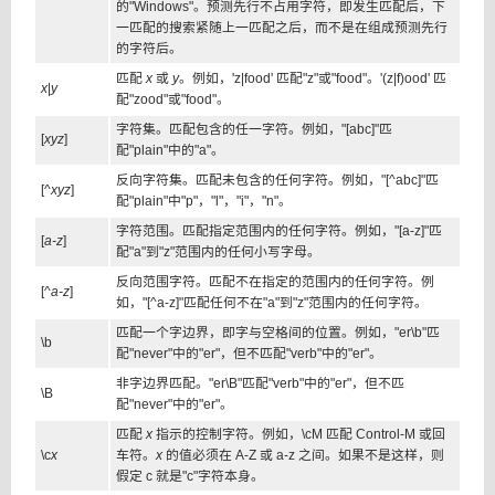
的"Windows"。预测先行不占用字符，即发生匹配后，下
一匹配的搜索紧随上一匹配之后，而不是在组成预测先行
的字符后。
匹配
x
或
y
。例如，'z|food' 匹配"z"或"food"。'(z|f)ood' 匹
x
|
y
配"zood"或"food"。
字符集。匹配包含的任一字符。例如，"[abc]"匹
[
xyz
]
配"plain"中的"a"。
反向字符集。匹配未包含的任何字符。例如，"[^abc]"匹
[^
xyz
]
配"plain"中"p"，"l"，"i"，"n"。
字符范围。匹配指定范围内的任何字符。例如，"[a-z]"匹
[
a-z
]
配"a"到"z"范围内的任何小写字母。
反向范围字符。匹配不在指定的范围内的任何字符。例
[^
a-z
]
如，"[^a-z]"匹配任何不在"a"到"z"范围内的任何字符。
匹配一个字边界，即字与空格间的位置。例如，"er\b"匹
\b
配"never"中的"er"，但不匹配"verb"中的"er"。
非字边界匹配。"er\B"匹配"verb"中的"er"，但不匹
\B
配"never"中的"er"。
匹配
x
指示的控制字符。例如，\cM 匹配 Control-M 或回
\c
x
车符。
x
的值必须在 A-Z 或 a-z 之间。如果不是这样，则
假定 c 就是"c"字符本身。