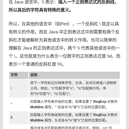
在 Java 语言中，
\\
表示：
插入一个正则表达式的反斜线，
所以其后的字符具有特殊的意义。
所以，在其他的语言中（如Perl），一个反斜杠
\
就足以具
有转义的作用，而在 Java 中正则表达式中则需要有两个反
斜杠才能被解析为其他语言中的转义作用。也可以简单的
理解在 Java 的正则表达式中，两个
\\
代表其他语言中的一
个
\
，这也就是为什么表示一位数字的正则表达式是
\\d
，而
表示一个普通的反斜杠是
\\\\
。
字符
说明
将下一字符标记为特殊字符、文本、反向引用或八进制转
\
义符。例如，"n"匹配字符"n"。"\n"匹配换行符。序
列"\\\\"匹配"\\"，"\\("匹配"("。
匹配输入字符串开始的位置。如果设置了
RegExp
对象的
^
Multiline
属性，^ 还会与"\n"或"\r"之后的位置匹配。
匹配输入字符串结尾的位置。如果设置了
RegExp
对象的
$
Multiline
属性，$ 还会与"\n"或"\r"之前的位置匹配。
零次或多次匹配前面的字符或子表达式。例如，zo* 匹