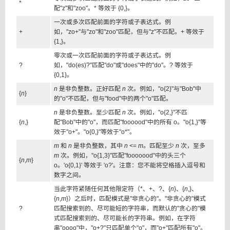
*
配"z"和"zoo"。* 等效于 {0,}。
一次或多次匹配前面的字符或子表达式。例
+
如，"zo+"与"zo"和"zoo"匹配，但与"z"不匹配。+ 等效于
{1,}。
零次或一次匹配前面的字符或子表达式。例
?
如，"do(es)?"匹配"do"或"does"中的"do"。? 等效于
{0,1}。
n
是非负整数。正好匹配
n
次。例如，"o{2}"与"Bob"中
{
n
}
的"o"不匹配，但与"food"中的两个"o"匹配。
n
是非负整数。至少匹配
n
次。例如，"o{2,}"不匹
{
n
,}
配"Bob"中的"o"，而匹配"foooood"中的所有 o。"o{1,}"等
效于"o+"。"o{0,}"等效于"o*"。
m
和
n
是非负整数，其中
n
<=
m
。匹配至少
n
次，至多
m
次。例如，"o{1,3}"匹配"fooooood"中的头三个
{
n
,
m
}
o。'o{0,1}' 等效于 'o?'。注意：您不能将空格插入逗号和
数字之间。
当此字符紧随任何其他限定符（*、+、?、{
n
}、{
n
,}、
{
n
,
m
}）之后时，匹配模式是"非贪心的"。"非贪心的"模式
?
匹配搜索到的、尽可能短的字符串，而默认的"贪心的"模
式匹配搜索到的、尽可能长的字符串。例如，在字符
串"oooo"中，"o+?"只匹配单个"o"，而"o+"匹配所有"o"。