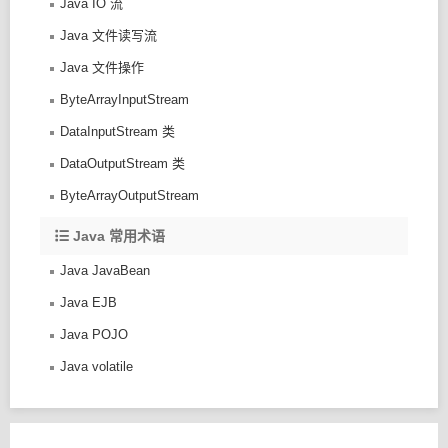
Java IO 流
Java 文件读写流
Java 文件操作
ByteArrayInputStream
DataInputStream 类
DataOutputStream 类
ByteArrayOutputStream
Java 常用术语
Java JavaBean
Java EJB
Java POJO
Java volatile