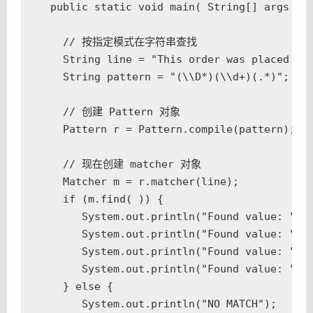
    public static void main( String[] args ){

      // 按指定模式在字符串查找

      String line = "This order was placed for
      String pattern = "(\\D*)(\\d+)(.*)";

      // 创建 Pattern 对象

      Pattern r = Pattern.compile(pattern);

      // 现在创建 matcher 对象

      Matcher m = r.matcher(line);

      if (m.find( )) {

         System.out.println("Found value: " + 
         System.out.println("Found value: " + 
         System.out.println("Found value: " + 
         System.out.println("Found value: " + 
      } else {

         System.out.println("NO MATCH");
