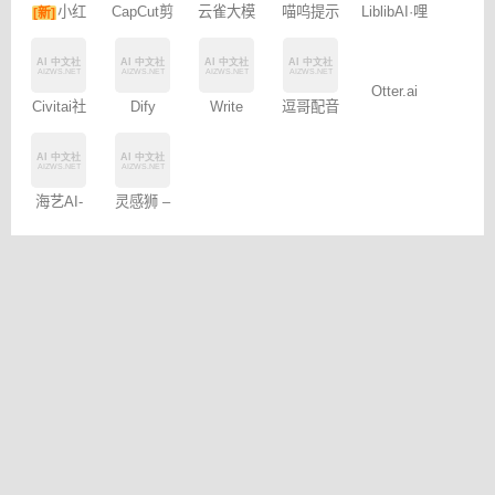
CapCut剪
喵呜提示
LiblibAI·哩
型
书图文笔
映专业版
词助手
布哩布AI
记
Civitai社
Write
Dify
逗哥配音
Otter.ai
区 – C站
Wise网文
神器
小说写作
海艺AI-
灵感狮 –
SeaArt AI
免费AI创
作