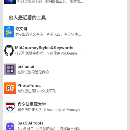
抖音剪映旗下的一款AI绘画工具，能够根据用户提供的文本内容生成由AI制作的创意图片
他人最近看的工具
论文哥
供专业的论文查重，查重入口，查重软件，查重网站等一站式服务
MidJourneyStyles&Keywords
样式和关键字参考，可以使用MidJourneyAI
pixian.ai
在测试阶段是免费的
PhotoFunia
允许您在照片中交换面孔
宾夕法尼亚大学
宾夕法尼亚大学（University of Pennsylvania），简称宾大（UPenn），位于宾夕法尼亚州费城，私立研究型大学，常春藤盟校之一，美国大学协会创始成员。全球大学校长论坛成员。宾夕法尼亚大学名列2019福布斯美国大学排行榜第6名，2022U.S. News美国最佳大学排名第8名 ，2022U.S. News世界大学排名第13名，2022泰晤士高等教育世界大学排名第13名 。
SaaS AI tools
SaaS AI Tools是您的新AI工具和每日AI新闻的来源，帮助您的创造力提升到一个新的水平。