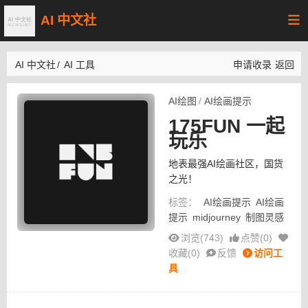
AI 中文社
AI 中文社
/
AI 工具
申请收录
返回
AI绘图
/
AI绘画提示
175FUN 一起
玩乐
地表最强AI绘画社区，国货
之光！
标签：
AI绘画提示
AI绘画
提示
midjourney
制图灵感
浏览(743)
点赞(
0
)
收藏(
0
)
反馈
访问工
具