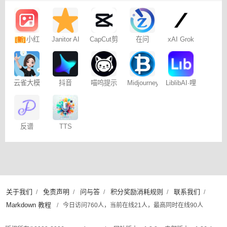
小红
Janitor AI
CapCut剪
在问
xAI Grok
[新]
角色扮演
映专业版
书图文笔
聊天
记
云雀大模
抖音
喵呜提示
Midjourney
LiblibAI·哩
型
Dreamina
词助手
提示词
布哩布AI
– 免费
（咒语）
生成器
反谱
TTS
Online
关于我们
免责声明
问与答
积分奖励消耗规则
联系我们
/
/
/
/
/
Markdown 教程
/
今日访问760人，当前在线21人，最高同时在线90人