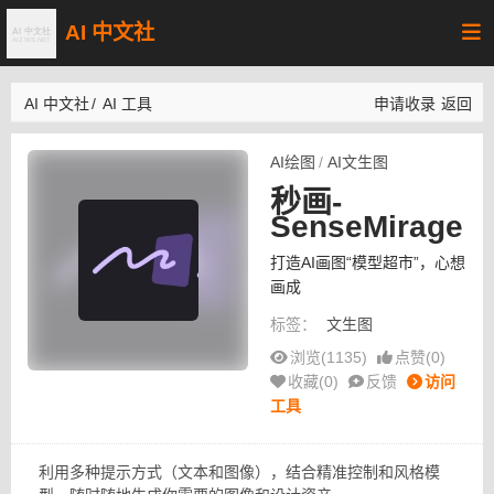
AI 中文社
AI 中文社
/
AI 工具
申请收录
返回
AI绘图
/
AI文生图
秒画-
SenseMirage
打造AI画图“模型超市”，心想
画成
标签：
文生图
浏览(1135)
点赞(
0
)
收藏(
0
)
反馈
访问
工具
利用多种提示方式（文本和图像），结合精准控制和风格模