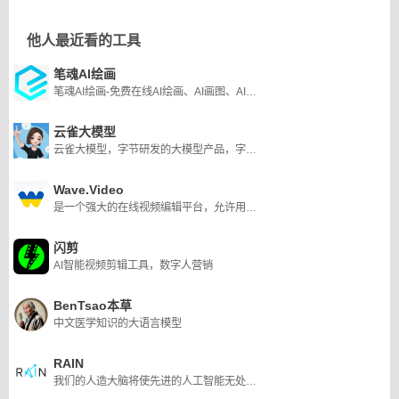
他人最近看的工具
笔魂AI绘画
笔魂AI绘画-免费在线AI绘画、AI画图、AI设计工具软件
云雀大模型
云雀大模型，字节研发的大模型产品，字节的云雀大模型是首批上线的8家大模型之一。
Wave.Video
是一个强大的在线视频编辑平台，允许用户使用广泛的工具创建和定制视频。它包括一个视频编辑器，允许用户调整和修剪视频，组合剪辑，改变布局，添加文本动画，贴纸，过渡等等。它还具有可定制的直播工作室，允许用户同时向多个频道直播或播放预先录制的视频。此外,波。Video提供了一个免费的缩略图生成器来创建引人注目的缩略图，一个安全稳定的视频托管解决方案，一个可靠的视频录制工具，以及一个广泛的内置库的库存视频，图像和音频轨道。
闪剪
AI智能视频剪辑工具，数字人营销
BenTsao本草
中文医学知识的大语言模型
RAIN
我们的人造大脑将使先进的人工智能无处不在，成为人工智能时代万亿美元产业的构建平台，并最终为完全自主的 AGI 提供动力。